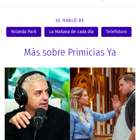
SE HABLÓ DE
Yolanda Park
La Mañana de cada día
Telefuturo
Más sobre Primicias Ya