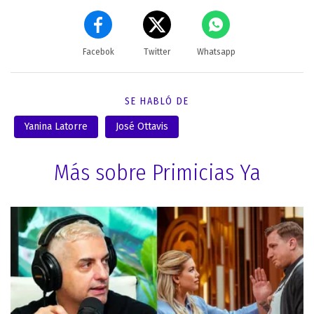
Facebok
Twitter
Whatsapp
SE HABLÓ DE
Yanina Latorre
José Ottavis
Más sobre Primicias Ya