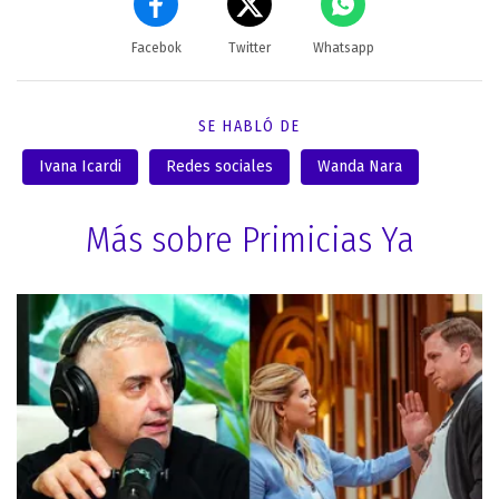
Facebok
Twitter
Whatsapp
SE HABLÓ DE
Ivana Icardi
Redes sociales
Wanda Nara
Más sobre Primicias Ya