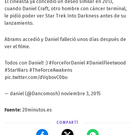
El cineasta ya concedió un deseo similar en 2013,
cuando Daniel Craft, otro hombre con cáncer terminal,
le pidió poder ver Star Trek Into Darkness antes de su
lanzamiento.
Abrams accedió y Daniel falleció unos días después de
ver el filme.
Todos con Daniel! :)
#ForceForDaniel
#DanielFleetwood
#StarWars
#TheForceAwakens
pic.twitter.com/dVqbovC0bu
— daniel (@Dancomosh)
noviembre 3, 2015
Fuente:
20minutos.es
COMPARTÍ