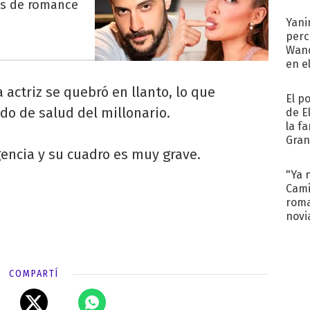
afue
es de romance
Yani
perc
Wand
en e
toda
la actriz se quebró en llanto, lo que
El p
do de salud del millonario.
de E
la f
Gra
encia y su cuadro es muy grave.
desa
"Ya 
Cami
roma
novi
decl
COMPARTÍ