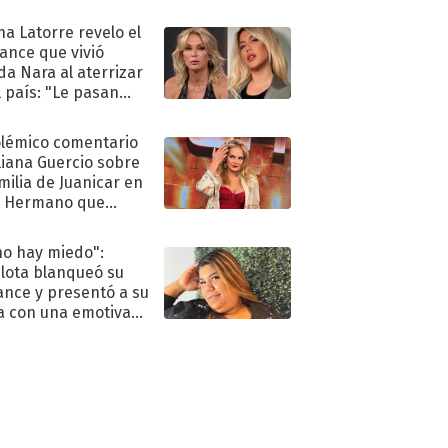
ra de su boda
na Latorre revelo el
ance que vivió
a Nara al aterrizar
l país: "Le pasan
s"
olémico comentario
liana Guercio sobre
amilia de Juanicar en
n Hermano que
tó la furia en redes
no hay miedo":
lota blanqueó su
nce y presentó a su
a con una emotiva
aración de amor