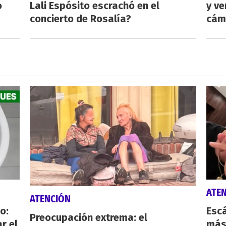
o
Lali Espósito escrachó en el
y ve
concierto de Rosalía?
cám
ATE
ATENCIÓN
o:
Escá
Preocupación extrema: el
r el
más