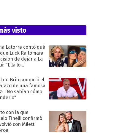
más visto
na Latorre contó qué
 que Luck Ra tomara
ecisión de dejar a La
i: "Ella lo..."
l de Brito anunció el
razo de una famosa
iz: "No sabían cómo
nderlo"
oto con la que
elo Tinelli confirmó
volvió con Milett
eroa