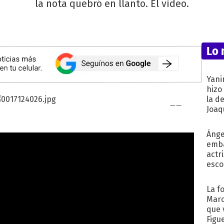
la nota quebró en llanto. El video.
Lo 
Yani
hizo
la d
Joaqu
Ánge
emba
actr
esco
La f
Marc
que 
Figu