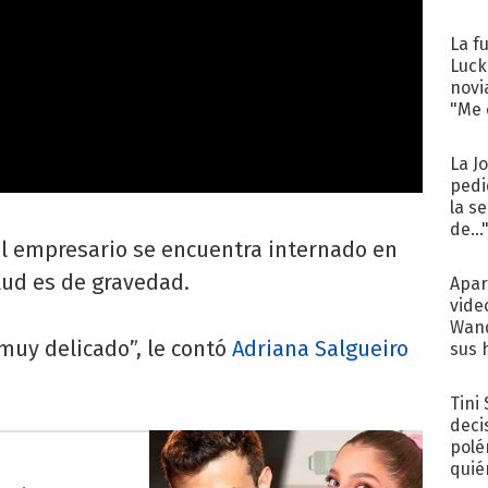
La f
Luck
novi
"Me e
La J
pedi
la s
de...
El empresario se encuentra internado en
lud es de gravedad.
Apar
vide
Wand
 muy delicado”, le contó
Adriana Salgueiro
sus 
Tini
deci
polé
quié