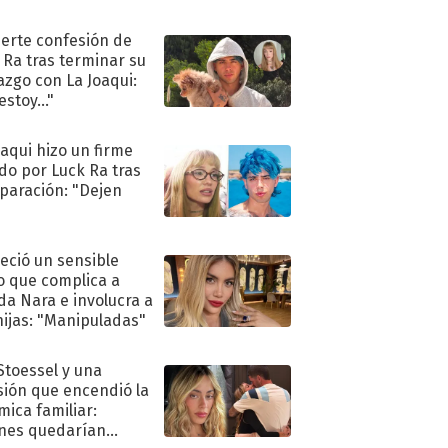
uerte confesión de
 Ra tras terminar su
azgo con La Joaqui:
stoy..."
oaqui hizo un firme
do por Luck Ra tras
eparación: "Dejen
"
eció un sensible
o que complica a
a Nara e involucra a
hijas: "Manipuladas"
 Stoessel y una
sión que encendió la
mica familiar:
nes quedarían