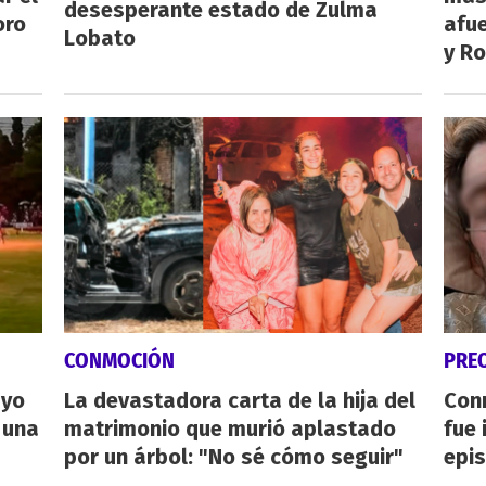
desesperante estado de Zulma
oro
afue
Lobato
y Ro
CONMOCIÓN
PRE
ayo
La devastadora carta de la hija del
Con
 una
matrimonio que murió aplastado
fue 
por un árbol: "No sé cómo seguir"
epis