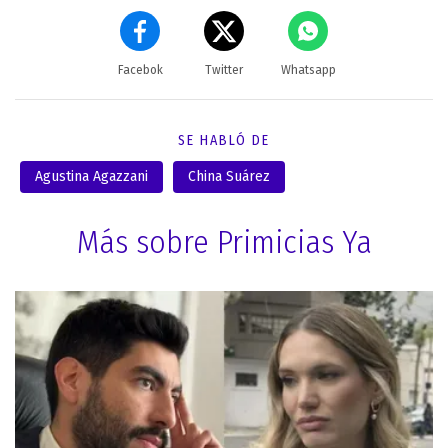
Facebok
Twitter
Whatsapp
SE HABLÓ DE
Agustina Agazzani
China Suárez
Más sobre Primicias Ya