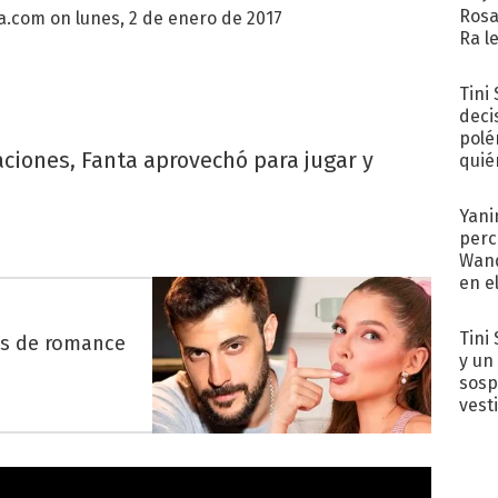
Rosa
Ya.com
on lunes, 2 de enero de 2017
Ra l
Tini
deci
polé
ciones, Fanta aprovechó para jugar y
quié
afue
Yani
perc
Wand
en e
toda
Tini 
es de romance
y un
sosp
vest