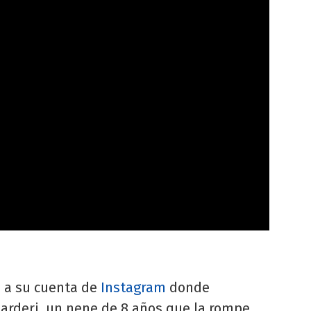
o a su cuenta de
Instagram
donde
Darderi, un nene de 8 años que la rompe