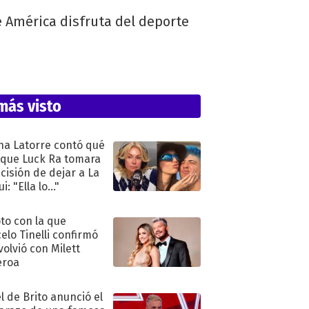
e América disfruta del deporte
más visto
na Latorre contó qué
 que Luck Ra tomara
ecisión de dejar a La
i: "Ella lo..."
oto con la que
elo Tinelli confirmó
volvió con Milett
eroa
l de Brito anunció el