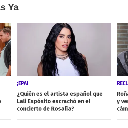
as Ya
¡EPA!
REC
¿Quién es el artista español que
Roñ
o
Lali Espósito escrachó en el
y ve
concierto de Rosalía?
cám