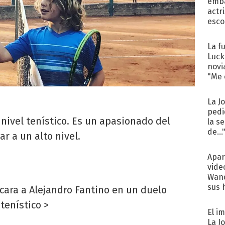
emba
actr
esco
La f
Luck
novi
"Me e
La J
pedi
nivel tenístico. Es un apasionado del
la s
de...
r a un alto nivel.
Apar
vide
Wand
sus 
 cara a Alejandro Fantino en un duelo
tenístico >
El i
La J