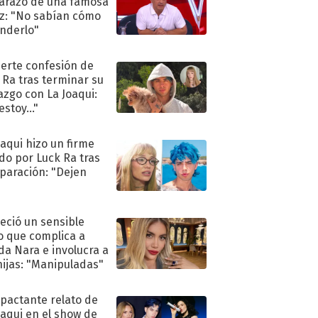
razo de una famosa
iz: "No sabían cómo
nderlo"
uerte confesión de
 Ra tras terminar su
azgo con La Joaqui:
stoy..."
oaqui hizo un firme
do por Luck Ra tras
eparación: "Dejen
"
eció un sensible
o que complica a
a Nara e involucra a
hijas: "Manipuladas"
mpactante relato de
oaqui en el show de