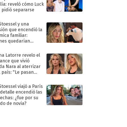
lía: reveló cómo Luck
e pidió separarse
 Stoessel y una
sión que encendió la
mica familiar:
nes quedarían
ra de su boda
na Latorre revelo el
ance que vivió
a Nara al aterrizar
l país: "Le pasan
s"
Stoessel viajó a París
 detalle encendió las
echas: ¿fue por su
ido de novia?