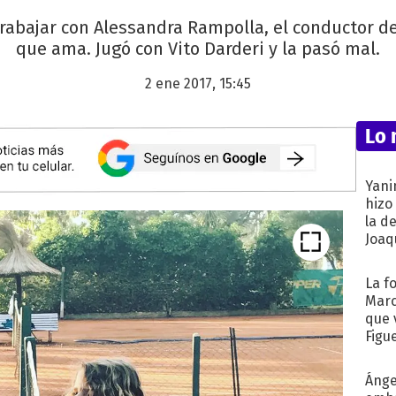
trabajar con Alessandra Rampolla, el conductor d
que ama. Jugó con Vito Darderi y la pasó mal.
2 ene 2017, 15:45
Lo 
Yani
hizo
la d
Joaqu
La f
Marc
que 
Figu
Ánge