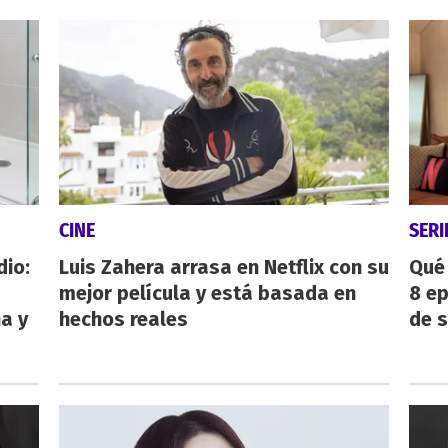
CINE
SERI
dio:
Luis Zahera arrasa en Netflix con su
Qué 
mejor película y está basada en
8 ep
ha y
hechos reales
de 