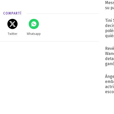
Mess
su p
con..
COMPARTÍ
Tini
deci
polé
Twitter
Whatsapp
quié
afue
Revé
Wand
detal
ganó
próx
Ánge
emba
actr
esco