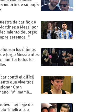
 la muerte de su papá
e
uestra de cariño de
 Martínez a Messi por
allecimiento de Jorge:
mpre seremos..."
 fueron los últimos
 de Jorge Messi antes
u muerte: todos los
lles
car contó el difícil
nto que vive tras
ndonar Gran
mano: "Mi mamá
ió..."
motivo mensaje de
elo Tinelli a Leo