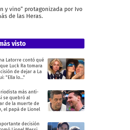
 y vino” protagonizada por Ivo
ás de las Heras.
más visto
na Latorre contó qué
 que Luck Ra tomara
ecisión de dejar a La
i: "Ella lo..."
eriodista más anti-
i se quebró al
ar de la muerte de
e, el papá de Lionel
mportante decisión
tomó Lionel Messi