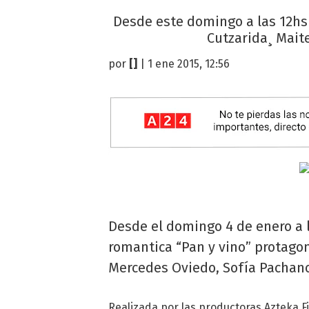
Desde este domingo a las 12hs
Cutzarida¸ Mait
por
[]
| 1 ene 2015, 12:56
Desde el domingo 4 de enero a 
romantica “Pan y vino” protagon
Mercedes Oviedo, Sofía Pachano
Realizada por las productoras Azteka Fi