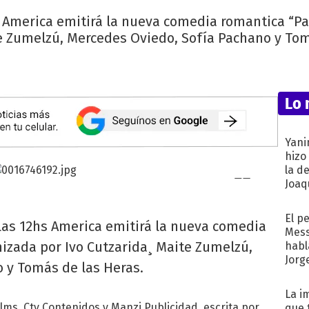
 America emitirá la nueva comedia romantica “Pan
e Zumelzú, Mercedes Oviedo, Sofía Pachano y Tom
Lo 
Yani
hizo
la d
Joaqu
El p
las 12hs America emitirá la nueva comedia
Mess
izada por Ivo Cutzarida¸ Maite Zumelzú,
habl
Jorg
 y Tomás de las Heras.
La i
lms, Ctv Contenidos y Manzi Publicidad, escrita por
que 