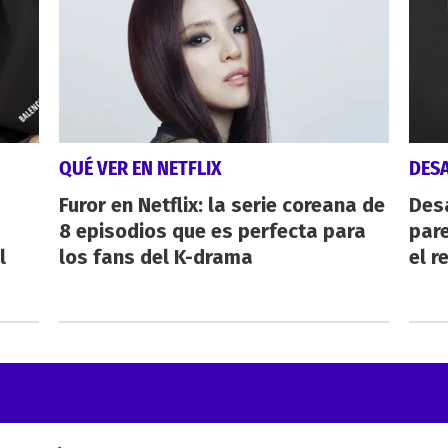
QUÉ VER EN NETFLIX
DES
Furor en Netflix: la serie coreana de
Des
8 episodios que es perfecta para
pare
l
los fans del K-drama
el r