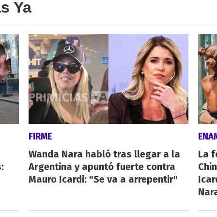
as Ya
FIRME
ENA
Wanda Nara habló tras llegar a la
La f
:
Argentina y apuntó fuerte contra
Chi
Mauro Icardi: "Se va a arrepentir"
Icar
Nar