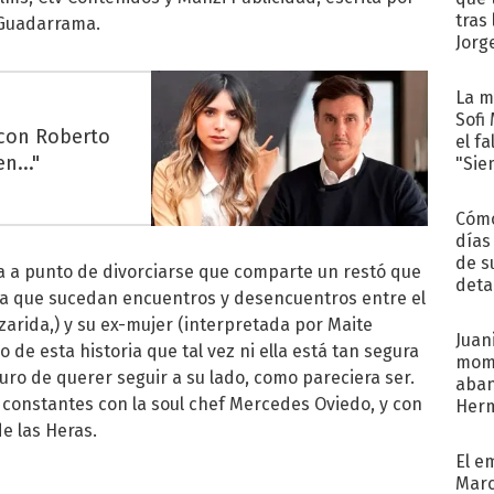
tras
 Guadarrama.
Jorg
La m
Sofi
 con Roberto
el f
n..."
"Sie
Cómo
días
de s
ja a punto de divorciarse que comparte un restó que
deta
iva que sucedan encuentros y desencuentros entre el
zarida,) y su ex-mujer (interpretada por Maite
Juani
 de esta historia que tal vez ni ella está tan segura
mome
eguro de querer seguir a su lado, como pareciera ser.
aba
 constantes con la soul chef Mercedes Oviedo, y con
Her
recib
e las Heras.
El e
Marc