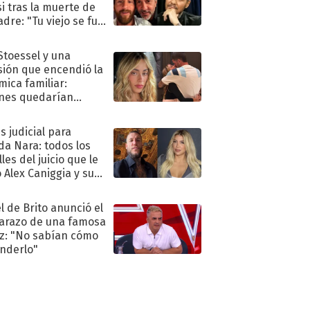
i tras la muerte de
adre: "Tu viejo se fue
."
 Stoessel y una
sión que encendió la
mica familiar:
nes quedarían
ra de su boda
s judicial para
a Nara: todos los
les del juicio que le
 Alex Caniggia y sus
imos pasos
l de Brito anunció el
razo de una famosa
iz: "No sabían cómo
nderlo"