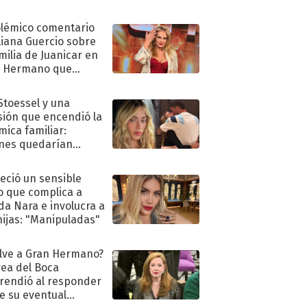
olémico comentario
liana Guercio sobre
amilia de Juanicar en
n Hermano que
tó la furia en redes
 Stoessel y una
sión que encendió la
mica familiar:
nes quedarían
ra de su boda
eció un sensible
o que complica a
a Nara e involucra a
hijas: "Manipuladas"
lve a Gran Hermano?
ea del Boca
rendió al responder
e su eventual