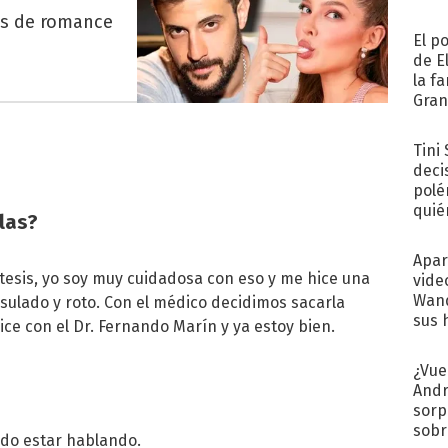
es de romance
El p
de E
la f
Gra
desa
Tini
deci
polé
quié
olas?
afue
Apar
tesis, yo soy muy cuidadosa con eso y me hice una
vide
Wand
sulado y roto. Con el médico decidimos sacarla
sus 
ce con el Dr. Fernando Marín y ya estoy bien.
¿Vue
Andr
sorp
sobr
edo estar hablando.