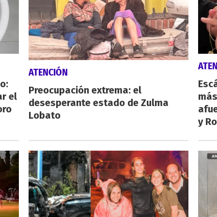
ATE
ATENCIÓN
o:
Escá
Preocupación extrema: el
r el
más
desesperante estado de Zulma
oro
afue
Lobato
y Ro