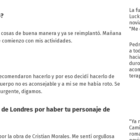
regr
La f
o?
Luck
novi
"Me e
as cosas de buena manera y ya se reimplantó. Mañana
e comienzo con mis actividades.
Pedr
a to
haci
duro
aco
tera
recomendaron hacerlo y por eso decidí hacerlo de
cuerpo no es aconsejable y a mi se me había roto. Se
urgente, digamos.
C de Londres por haber tu personaje de
"Ya 
Cami
roma
por la obra de Cristian Morales. Me sentí orgullosa