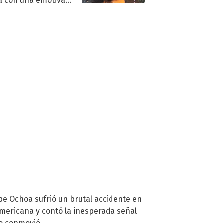
a con una emotiva
aración de amor