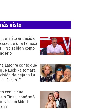
más visto
l de Brito anunció el
razo de una famosa
iz: "No sabían cómo
nderlo"
na Latorre contó qué
 que Luck Ra tomara
ecisión de dejar a La
i: "Ella lo..."
oto con la que
elo Tinelli confirmó
volvió con Milett
eroa