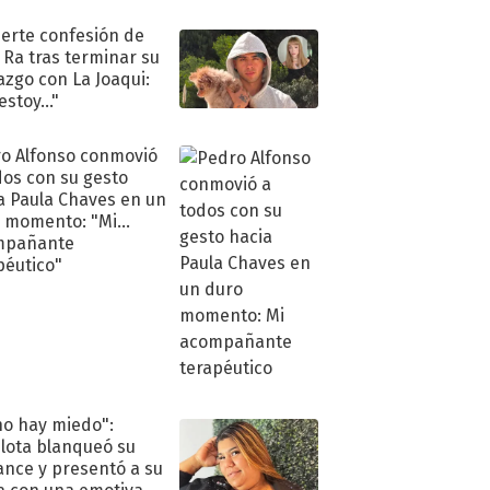
eso al reality
uerte confesión de
 Ra tras terminar su
azgo con La Joaqui:
stoy..."
o Alfonso conmovió
dos con su gesto
a Paula Chaves en un
 momento: "Mi
mpañante
péutico"
no hay miedo":
lota blanqueó su
nce y presentó a su