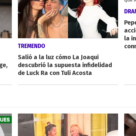
DRA
Pepe
acc
la i
TREMENDO
con
Salió a la luz cómo La Joaqui
ge,
descubrió la supuesta infidelidad
de Luck Ra con Tuli Acosta