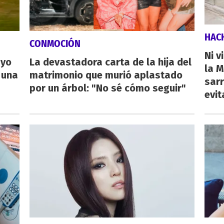
HAC
CONMOCIÓN
Ni v
ayo
La devastadora carta de la hija del
la M
 una
matrimonio que murió aplastado
sarr
por un árbol: "No sé cómo seguir"
evit