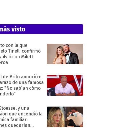
más visto
oto con la que
elo Tinelli confirmó
volvió con Milett
eroa
l de Brito anunció el
razo de una famosa
iz: "No sabían cómo
nderlo"
 Stoessel y una
sión que encendió la
mica familiar:
nes quedarían