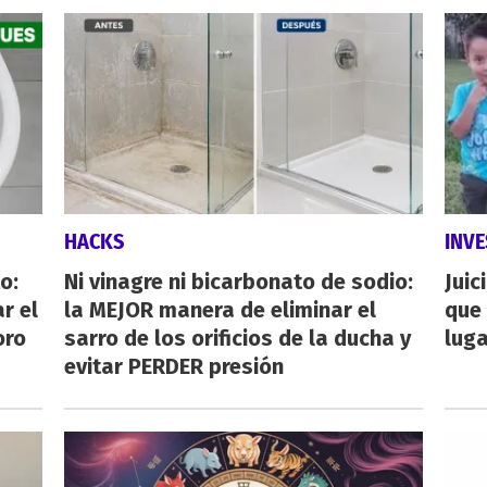
HACKS
INVE
o:
Ni vinagre ni bicarbonato de sodio:
Juic
r el
la MEJOR manera de eliminar el
que 
oro
sarro de los orificios de la ducha y
luga
evitar PERDER presión