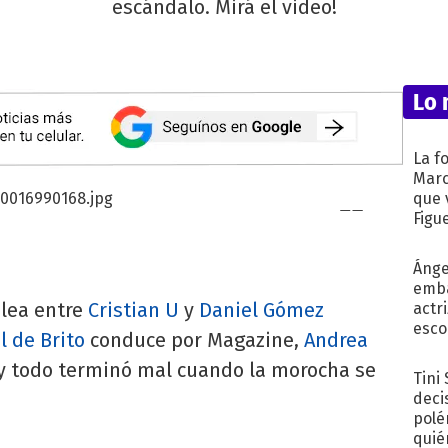
escándalo. Mirá el video!
Lo 
La f
Marc
que 
Figu
Ánge
emba
elea entre
Cristian U
y
Daniel Gómez
actr
esco
l de Brito
conduce por Magazine,
Andrea
y todo terminó mal cuando la morocha se
Tini
deci
polé
quié