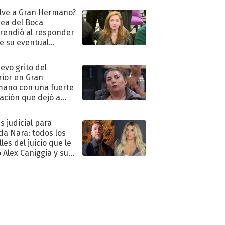
lve a Gran Hermano?
ea del Boca
rendió al responder
e su eventual
eso al reality
uevo grito del
rior en Gran
ano con una fuerte
ación que dejó a
oya en shock:
idora"
s judicial para
a Nara: todos los
les del juicio que le
 Alex Caniggia y sus
imos pasos