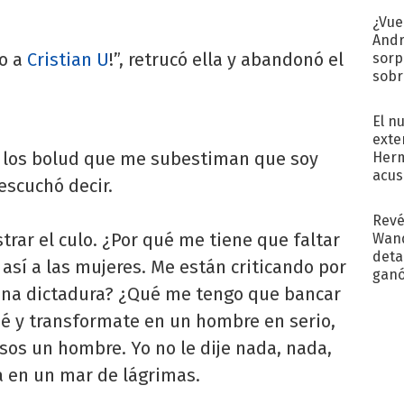
¿Vue
Andr
to a
Cristian U
!”, retrucó ella y abandonó el
sorp
sobr
regr
El n
exte
s los bolud que me subestiman que soy
Herm
acus
escuchó decir.
Pinc
"Tra
Revé
trar el culo. ¿Por qué me tiene que faltar
Wand
detal
 así a las mujeres. Me están criticando por
ganó
 una dictadura? ¿Qué me tengo que bancar
próx
é y transformate en un hombre en serio,
sos un hombre. Yo no le dije nada, nada,
ba en un mar de lágrimas.