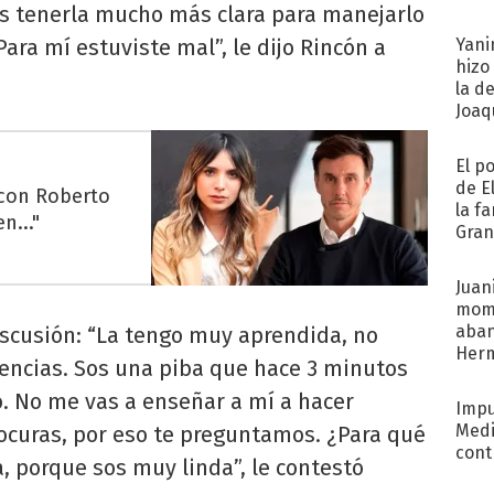
as tenerla mucho más clara para manejarlo
afue
ara mí estuviste mal”, le dijo Rincón a
Yani
hizo
la d
Joaqu
El p
de E
 con Roberto
la f
n..."
Gra
desa
Juani
mome
aba
scusión: “La tengo muy aprendida, no
Her
rencias. Sos una piba que hace 3 minutos
recib
o. No me vas a enseñar a mí a hacer
Impu
Medi
locuras, por eso te preguntamos. ¿Para qué
cont
a, porque sos muy linda”, le contestó