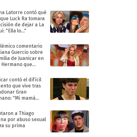
ra de su boda
na Latorre contó qué
 que Luck Ra tomara
ecisión de dejar a La
i: "Ella lo..."
olémico comentario
liana Guercio sobre
amilia de Juanicar en
n Hermano que
tó la furia en redes
car contó el difícil
nto que vive tras
ndonar Gran
mano: "Mi mamá
ió..."
taron a Thiago
na por abuso sexual
ra su prima