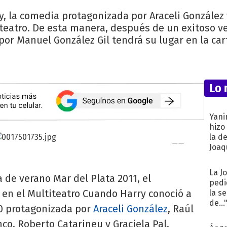
, la comedia protagonizada por Araceli González y
iteatro. De esta manera, después de un exitoso ve
 por Manuel González Gil tendrá su lugar en la car
Lo 
Yani
hizo
la d
Joaqu
La J
 de verano Mar del Plata 2011, el
pedi
a en el Multiteatro Cuando Harry conoció a
la s
de...
80 protagonizada por
Araceli González
, Raúl
nco, Roberto Catarineu y Graciela Pal,