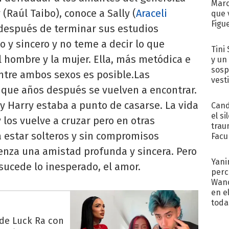
Marc
(Raúl Taibo), conoce a Sally (
Araceli
que 
Figu
 después de terminar sus estudios
co y sincero y no teme a decir lo que
Tini 
el hombre y la mujer. Ella, más metódica e
y un
sosp
entre ambos sexos es posible.Las
vest
a que años después se vuelven a encontrar.
 y Harry estaba a punto de casarse. La vida
Cand
el si
y los vuelve a cruzar pero en otras
trau
 a estar solteros y sin compromisos
Facu
"Teng
enza una amistad profunda y sincera. Pero
Yani
 sucede lo inesperado, el amor.
perc
Wand
en e
toda
 de Luck Ra con