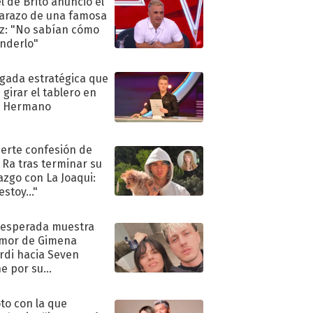
l de Brito anunció el
razo de una famosa
iz: "No sabían cómo
nderlo"
ugada estratégica que
 girar el tablero en
n Hermano
uerte confesión de
 Ra tras terminar su
azgo con La Joaqui:
stoy..."
nesperada muestra
mor de Gimena
rdi hacia Seven
e por su
pleaños
oto con la que