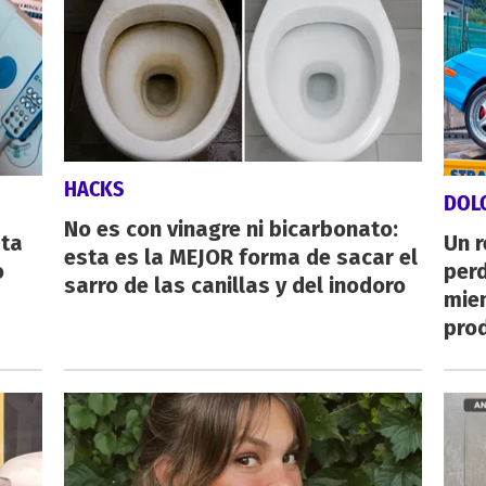
HACKS
DOL
No es con vinagre ni bicarbonato:
sta
Un 
esta es la MEJOR forma de sacar el
o
perd
sarro de las canillas y del inodoro
mie
pro