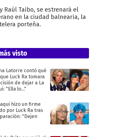
 Raúl Taibo, se estrenará el
rano en la ciudad balnearia, la
telera porteña.
más visto
na Latorre contó qué
 que Luck Ra tomara
ecisión de dejar a La
i: "Ella lo..."
oaqui hizo un firme
do por Luck Ra tras
eparación: "Dejen
"