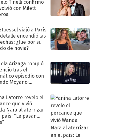
elo Tinelli confirmó
volvió con Milett
eroa
Stoessel viajó a París
 detalle encendió las
echas: ¿fue por su
ido de novia?
ela Arizaga rompió
lencio tras el
mático episodio con
ndo Moyano:
o..."
na Latorre revelo el
ance que vivió
a Nara al aterrizar
l país: "Le pasan
s"