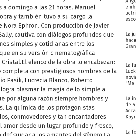
Ánge
s a domingo a las 21 horas. Manuel
emba
actr
a obra y también tuvo a su cargo la
esco
e Nora Ephron. Con producción de Javier
Sally, cautiva con diálogos profundos que
La j
hace
ones simples y cotidianas entre los
Gra
que en su versión cinematográfica
Cristal.El elenco de la obra lo encabezan:
La f
se completa con prestigiosos nombres de la
Luck
novi
o Pasik, Lucrecia Blanco, Roberto
"Me e
a logra plasmar la magia de lo simple a
que por alguna razón siempre hombres y
La i
de a
s. La química de los protagonistas
Acca
dos, conmovedores y tan encantadores
Kayn
cum
l amor desde un lugar profundo y fresco,
La f
n defraudar a los amantes del género.La