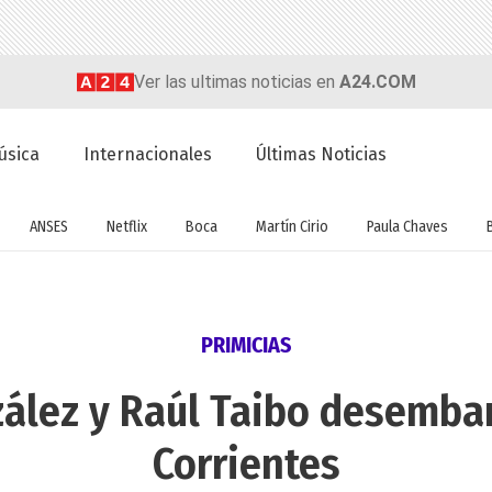
Ver las ultimas noticias en
A24.COM
úsica
Internacionales
Últimas Noticias
ANSES
Netflix
Boca
Martín Cirio
Paula Chaves
PRIMICIAS
zález y Raúl Taibo desembar
Corrientes