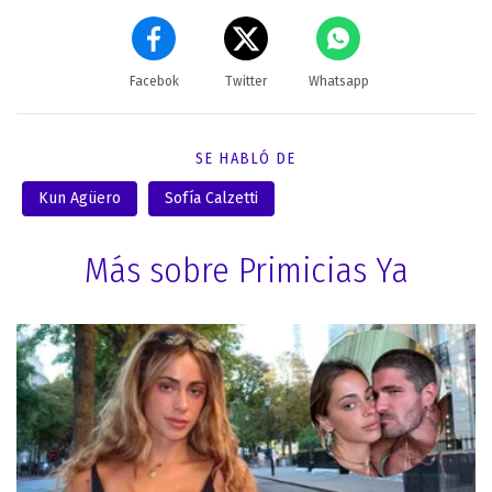
Facebok
Twitter
Whatsapp
SE HABLÓ DE
Kun Agüero
Sofía Calzetti
Más sobre Primicias Ya