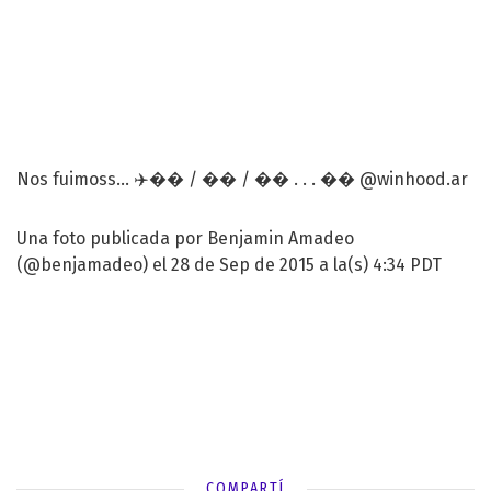
Nos fuimoss... ✈️�� / �� / �� . . . �� @winhood.ar
Una foto publicada por Benjamin Amadeo
(@benjamadeo) el 28 de Sep de 2015 a la(s) 4:34 PDT
COMPARTÍ