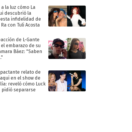
ó a la luz cómo La
ui descubrió la
esta infidelidad de
 Ra con Tuli Acosta
eacción de L-Gante
 el embarazo de su
amara Báez: "Saben
."
mpactante relato de
oaqui en el show de
lía: reveló cómo Luck
e pidió separarse