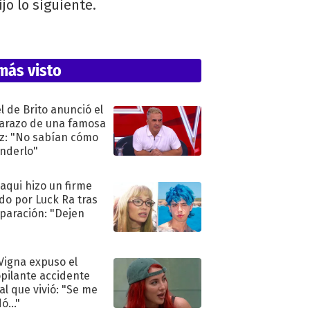
ijo lo siguiente.
más visto
l de Brito anunció el
razo de una famosa
iz: "No sabían cómo
nderlo"
oaqui hizo un firme
do por Luck Ra tras
eparación: "Dejen
"
 Vigna expuso el
pilante accidente
al que vivió: "Se me
ó..."