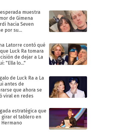
nesperada muestra
mor de Gimena
rdi hacia Seven
e por su
pleaños
na Latorre contó qué
 que Luck Ra tomara
ecisión de dejar a La
i: "Ella lo..."
egalo de Luck Ra a La
ui antes de
rarse que ahora se
ió viral en redes
ugada estratégica que
 girar el tablero en
n Hermano