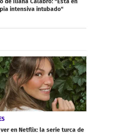
o de Iliana Calabró: "Está en
pia intensiva intubado"
ES
ver en Netflix: la serie turca de