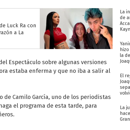
La i
de a
Acca
 de Luck Ra con
Kayn
razón a La
cum
Yani
hizo
la d
Joaqu
 del Espectáculo sobre algunas versiones
ra estaba enferma y que no iba a salir al
El r
Joaq
sepa
volv
o de Camilo García, uno de los periodistas
haga el programa de esta tarde, para
La j
hace
ñeros.
Gra