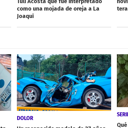
Tuli Acosta que fue interpretado
novi
como una mojada de oreja a La
tera
Joaqui
SERI
DOLOR
Qué 