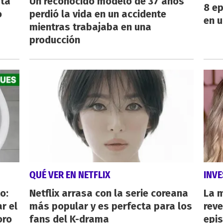
sta
Un reconocido modelo de 37 años
8 ep
o
perdió la vida en un accidente
en u
mientras trabajaba en una
producción
QUÉ VER EN NETFLIX
INVE
o:
Netflix arrasa con la serie coreana
La 
r el
más popular y es perfecta para los
reve
oro
fans del K-drama
epi