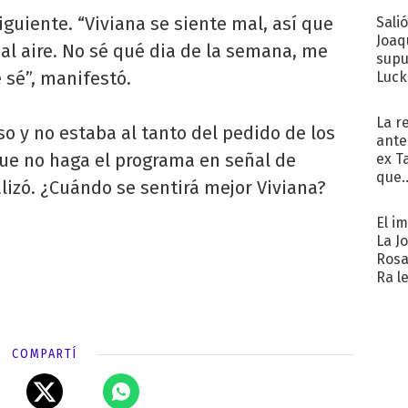
siguiente. “Viviana se siente mal, así que
Sali
Joaq
al aire. No sé qué dia de la semana, me
supu
e sé”, manifestó.
Luck
La r
o y no estaba al tanto del pedido de los
ante
que no haga el programa en señal de
ex T
que..
alizó. ¿Cuándo se sentirá mejor Viviana?
El i
La J
Rosa
Ra l
COMPARTÍ