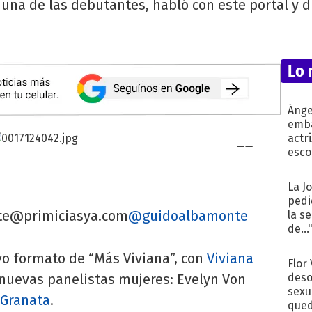
una de las debutantes, habló con este portal y d
Lo 
Ánge
emba
actr
esco
La J
pedi
te@primiciasya.com
@guidoalbamonte
la s
de...
vo formato de “Más Viviana”, con
Viviana
Flor
nuevas panelistas mujeres: Evelyn Von
deso
sexu
 Granata
.
qued