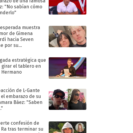
razo de una famosa
iz: "No sabían cómo
nderlo"
nesperada muestra
mor de Gimena
rdi hacia Seven
e por su
pleaños
ugada estratégica que
 girar el tablero en
n Hermano
eacción de L-Gante
 el embarazo de su
amara Báez: "Saben
."
uerte confesión de
 Ra tras terminar su