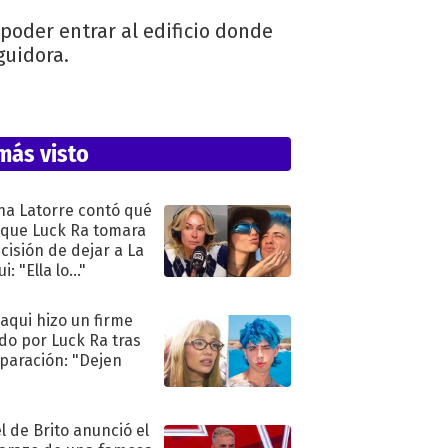
 poder entrar al edificio donde
guidora.
más visto
na Latorre contó qué
 que Luck Ra tomara
ecisión de dejar a La
i: "Ella lo..."
oaqui hizo un firme
do por Luck Ra tras
eparación: "Dejen
"
l de Brito anunció el