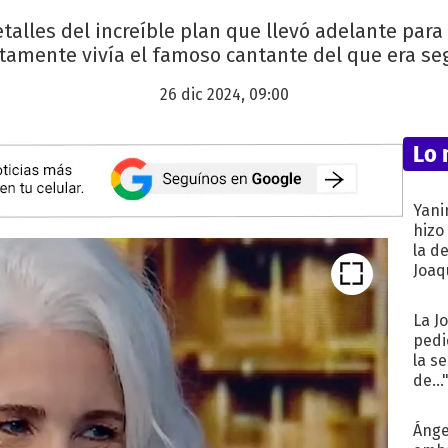
etalles del increíble plan que llevó adelante para
amente vivía el famoso cantante del que era se
26 dic 2024, 09:00
Lo 
Yani
hizo
la d
Joaqu
La J
pedi
la s
de...
Ánge