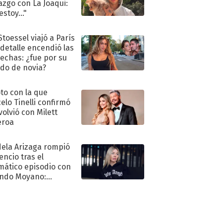
azgo con La Joaqui:
stoy..."
Stoessel viajó a París
 detalle encendió las
echas: ¿fue por su
ido de novia?
oto con la que
elo Tinelli confirmó
volvió con Milett
eroa
ela Arizaga rompió
lencio tras el
mático episodio con
ndo Moyano:
o..."