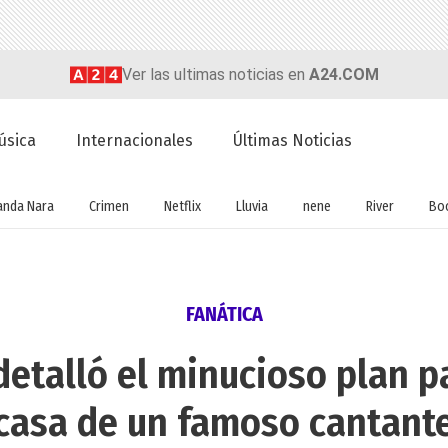
Ver las ultimas noticias en
A24.COM
úsica
Internacionales
Últimas Noticias
nda Nara
Crimen
Netflix
Lluvia
nene
River
Bo
FANÁTICA
detalló el minucioso plan pa
casa de un famoso cantant