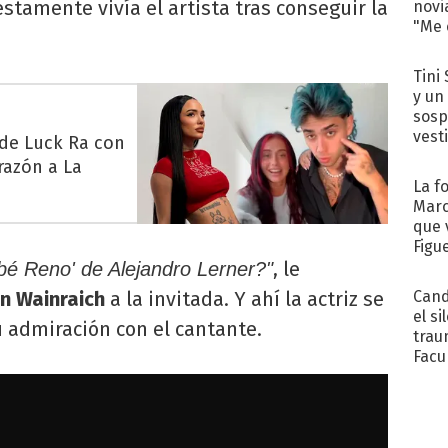
stamente vivía el artista tras conseguir la
novi
"Me e
Tini 
y un
sosp
vest
 de Luck Ra con
razón a La
La f
Marc
que 
Figu
, le
bé Reno' de Alejandro Lerner?"
Cand
n Wainraich
a la invitada. Y ahí la actriz se
el si
 admiración con el cantante.
trau
Facu
"Teng