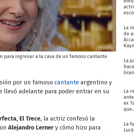
emba
actr
esco
La i
de a
Acca
Kayn
cum
an para ingresar a la casa de un famoso cantante
La j
hace
Gra
esión por un famoso
cantante
argentino y
ue llevó adelante para poder entrar en su
La r
ante
ex T
que..
fecta, El Trece
, la actriz confesó la
La f
con
Alejandro Lerner
y cómo hizo para
Luck