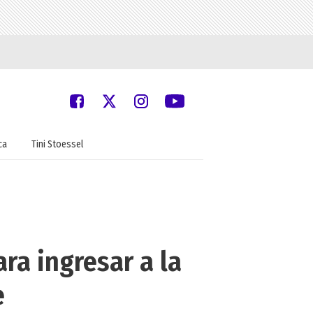
ca
Tini Stoessel
ra ingresar a la
e