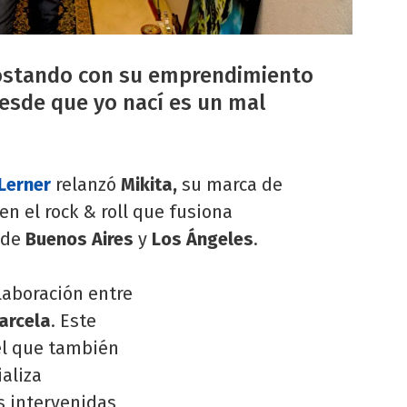
postando con su emprendimiento
"Desde que yo nací es un mal
Lerner
relanzó
Mikita,
su marca de
n el rock & roll que fusiona
 de
Buenos Aires
y
Los Ángeles
.
laboración entre
arcela
. Este
el que también
aliza
s intervenidas