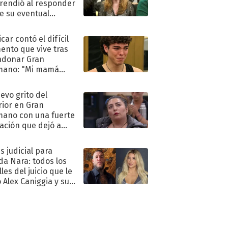
rendió al responder
e su eventual
eso al reality
car contó el difícil
nto que vive tras
ndonar Gran
mano: "Mi mamá
ió..."
uevo grito del
rior en Gran
ano con una fuerte
ación que dejó a
oya en shock:
idora"
s judicial para
a Nara: todos los
les del juicio que le
 Alex Caniggia y sus
imos pasos