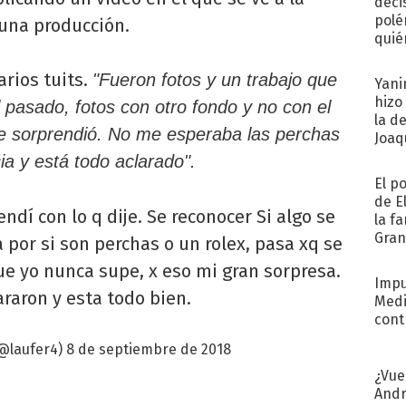
deci
polé
 una producción.
quié
afue
arios tuits.
"Fueron fotos y un trabajo que
Yani
hizo
 pasado, fotos con otro fondo y no con el
la d
e sorprendió. No me esperaba las perchas
Joaqu
ia y está todo aclarado".
El p
de E
endí con lo q dije. Se reconocer Si algo se
la f
Gra
 por si son perchas o un rolex, pasa xq se
desa
ue yo nunca supe, x eso mi gran sorpresa.
Impu
araron y esta todo bien.
Medi
cont
@laufer4)
8 de septiembre de 2018
¿Vue
Andr