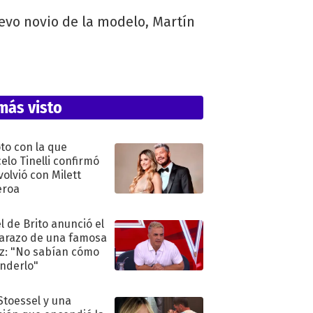
evo novio de la modelo, Martín
más visto
oto con la que
elo Tinelli confirmó
volvió con Milett
eroa
l de Brito anunció el
razo de una famosa
iz: "No sabían cómo
nderlo"
 Stoessel y una