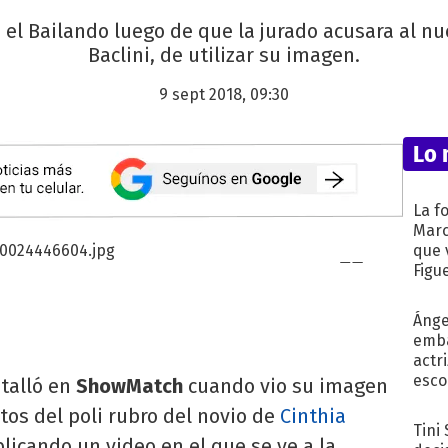
el Bailando luego de que la jurado acusara al nu
Baclini, de utilizar su imagen.
9 sept 2018, 09:30
Lo 
La f
Marc
que 
Figu
Ánge
emba
actr
esco
talló en
ShowMatch
cuando vio su imagen
os del poli rubro del novio de
Cinthia
Tini
licando un video en el que se ve a la