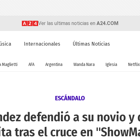
Ver las ultimas noticias en
A24.COM
úsica
Internacionales
Últimas Noticias
a Maglietti
AFA
Argentina
Wanda Nara
Iglesia
Netflix
ESCÁNDALO
ndez defendió a su novio y 
ita tras el cruce en "ShowM