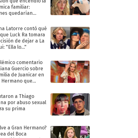
sión que encendió la
mica familiar:
nes quedarían
ra de su boda
na Latorre contó qué
 que Luck Ra tomara
ecisión de dejar a La
i: "Ella lo..."
olémico comentario
liana Guercio sobre
amilia de Juanicar en
n Hermano que
tó la furia en redes
taron a Thiago
na por abuso sexual
ra su prima
lve a Gran Hermano?
ea del Boca