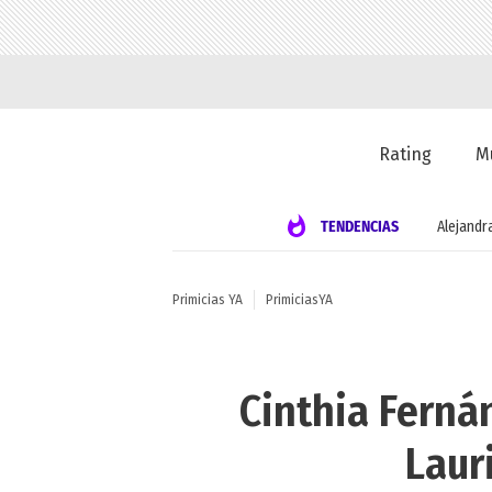
Rating
M
TENDENCIAS
Alejandr
Primicias YA
PrimiciasYA
Cinthia Ferná
Laur