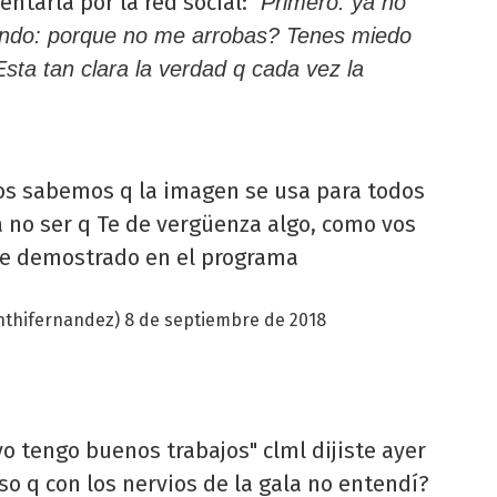
entarla por la red social:
"Primero: ya no
undo: porque no me arrobas? Tenes miedo
Esta tan clara la verdad q cada vez la
os sabemos q la imagen se usa para todos
a no ser q Te de vergüenza algo, como vos
te demostrado en el programa
nthifernandez)
8 de septiembre de 2018
yo tengo buenos trabajos" clml dijiste ayer
so q con los nervios de la gala no entendí?