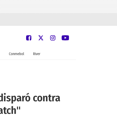
Conmebol
River
disparó contra
atch"