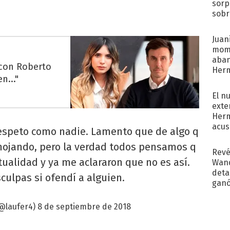
sorp
sobr
regr
Juani
mome
aba
 con Roberto
Her
n..."
recib
El n
exte
Herm
acus
 respeto como nadie. Lamento que de algo q
Pinc
nojando, pero la verdad todos pensamos q
"Tra
Revé
ualidad y ya me aclararon que no es así.
Wand
detal
culpas si ofendí a alguien.
ganó
próx
@laufer4)
8 de septiembre de 2018