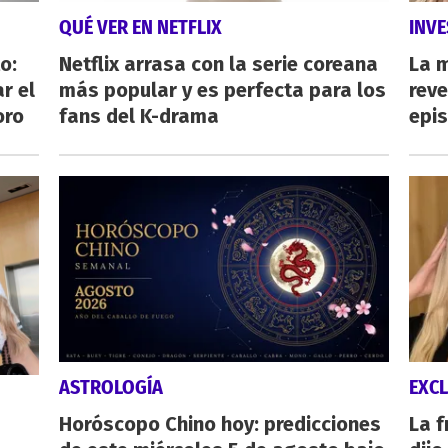
QUÉ VER EN NETFLIX
INVE
o:
Netflix arrasa con la serie coreana
La 
r el
más popular y es perfecta para los
reve
oro
fans del K-drama
epi
ASTROLOGÍA
EXCL
Horóscopo Chino hoy: predicciones
La 