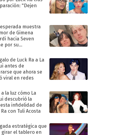
eparación: "Dejen
"
nesperada muestra
mor de Gimena
rdi hacia Seven
e por su
pleaños
egalo de Luck Ra a La
ui antes de
rarse que ahora se
ió viral en redes
ó a la luz cómo La
ui descubrió la
esta infidelidad de
 Ra con Tuli Acosta
ugada estratégica que
 girar el tablero en