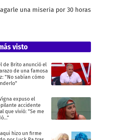
pagarle una miseria por 30 horas
más visto
l de Brito anunció el
razo de una famosa
iz: "No sabían cómo
nderlo"
 Vigna expuso el
pilante accidente
al que vivió: "Se me
ó..."
oaqui hizo un firme
do por Luck Ra tras