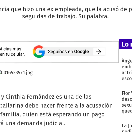
nuncia que hizo una ex empleada, que la acusó de 
seguidas de trabajo. Su palabra.
Lo 
Ánge
emba
actr
esco
Flor
 y Cinthia Fernández es una de las
deso
 bailarina debe hacer frente a la acusación
sexu
qued
 familia, quien está esperando un pago
iará una demanda judicial.
La J
pedi