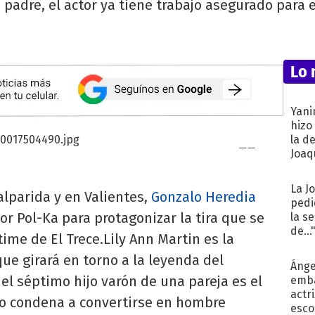
 padre, el actor ya tiene trabajo asegurado para 
Lo 
Yani
hizo
la d
Joaqu
La J
lparida y en Valientes,
Gonzalo Heredia
pedi
or Pol-Ka para protagonizar la tira que se
la s
de...
time de El Trece.Lily Ann Martin es la
ue girará en torno a la leyenda del
Ánge
 el séptimo hijo varón de una pareja es el
emba
actr
lo condena a convertirse en hombre
esco