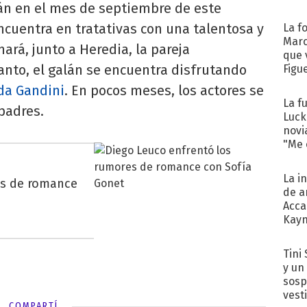
án en el mes de septiembre de este
ncuentra en tratativas con una talentosa y
La f
Marc
ará, junto a Heredia, la pareja
que 
anto, el galán se encuentra disfrutando
Figu
da Gandini
. En pocos meses, los actores se
La f
padres.
Luck
novi
"Me e
La i
es de romance
de a
Acca
Kayn
cum
Tini 
y un
sosp
vest
COMPARTÍ