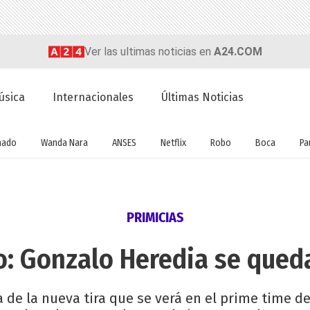
Ver las ultimas noticias en
A24.COM
úsica
Internacionales
Últimas Noticias
nado
Wanda Nara
ANSES
Netflix
Robo
Boca
Pa
PRIMICIAS
: Gonzalo Heredia se qued
a de la nueva tira que se verá en el prime time d