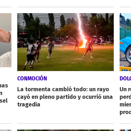
CONMOCIÓN
DOL
nas
La tormenta cambió todo: un rayo
Un 
n
cayó en pleno partido y ocurrió una
perd
sel
tragedia
mie
pro