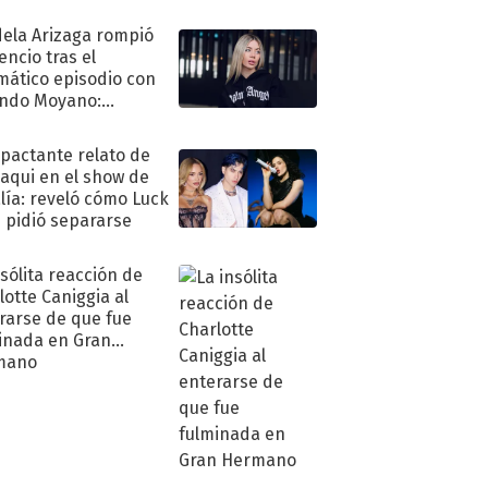
ela Arizaga rompió
lencio tras el
mático episodio con
ndo Moyano:
o..."
mpactante relato de
oaqui en el show de
lía: reveló cómo Luck
e pidió separarse
nsólita reacción de
lotte Caniggia al
rarse de que fue
inada en Gran
mano