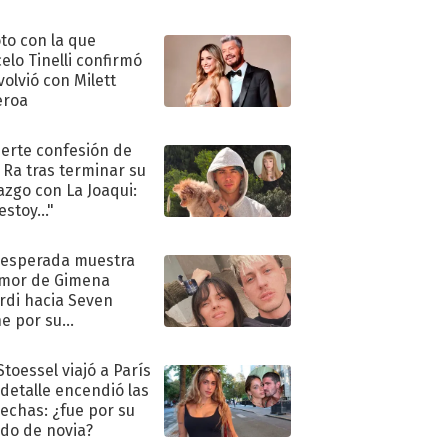
oto con la que
elo Tinelli confirmó
volvió con Milett
eroa
uerte confesión de
 Ra tras terminar su
azgo con La Joaqui:
stoy..."
nesperada muestra
mor de Gimena
rdi hacia Seven
e por su
pleaños
Stoessel viajó a París
 detalle encendió las
echas: ¿fue por su
ido de novia?