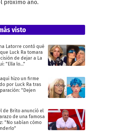
el próximo año.
más visto
na Latorre contó qué
 que Luck Ra tomara
ecisión de dejar a La
i: "Ella lo..."
oaqui hizo un firme
do por Luck Ra tras
eparación: "Dejen
"
l de Brito anunció el
razo de una famosa
iz: "No sabían cómo
nderlo"