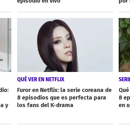
episodio en vivo
por 
QUÉ VER EN NETFLIX
SERI
dio:
Furor en Netflix: la serie coreana de
Qué 
8 episodios que es perfecta para
8 ep
ha y
los fans del K-drama
en u