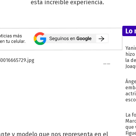
esta increíble experiencia.
Lo 
Yani
hizo
la d
Joaqu
Ánge
emba
actr
esco
La f
Marc
que 
Figu
ante y modelo que nos representa en el