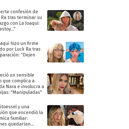
uerte confesión de
 Ra tras terminar su
azgo con La Joaqui:
stoy..."
oaqui hizo un firme
do por Luck Ra tras
eparación: "Dejen
"
eció un sensible
o que complica a
a Nara e involucra a
hijas: "Manipuladas"
 Stoessel y una
sión que encendió la
mica familiar:
nes quedarían