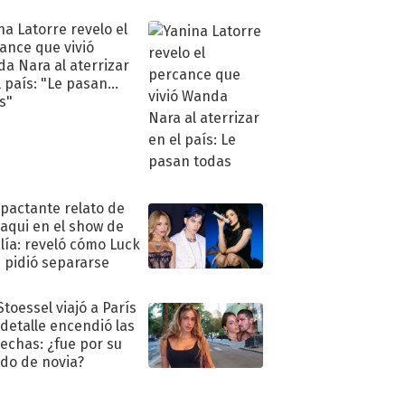
ra de su boda
na Latorre revelo el
ance que vivió
a Nara al aterrizar
l país: "Le pasan
s"
mpactante relato de
oaqui en el show de
lía: reveló cómo Luck
e pidió separarse
Stoessel viajó a París
 detalle encendió las
echas: ¿fue por su
ido de novia?