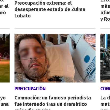
Preocupación extrema: el
r el
más
desesperante estado de Zulma
oro
afue
Lobato
y Ro
PREOCUPACIÓN
CON
ayo
Conmoción: un famoso periodista
La d
 una
fue internado tras un dramático
mat