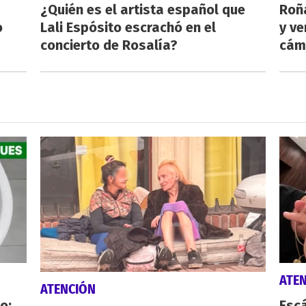
¿Quién es el artista español que
Roñ
o
Lali Espósito escrachó en el
y ve
concierto de Rosalía?
cám
ATE
ATENCIÓN
o:
Escá