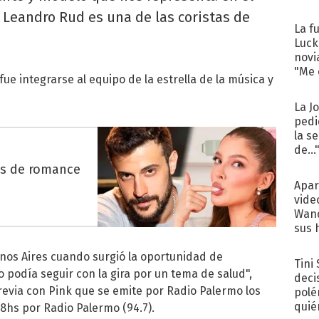
e Leandro Rud es una de las coristas de
La f
Luck
novi
"Me e
ue integrarse al equipo de la estrella de la música y
La J
pedi
la s
de...
es de romance
Apar
vide
Wand
sus 
nos Aires cuando surgió la oportunidad de
Tini
 podía seguir con la gira por un tema de salud",
deci
revia con Pink que se emite por Radio Palermo los
polé
quié
18hs por Radio Palermo (94.7).