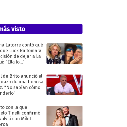
más visto
na Latorre contó qué
 que Luck Ra tomara
ecisión de dejar a La
i: "Ella lo..."
l de Brito anunció el
razo de una famosa
iz: "No sabían cómo
nderlo"
oto con la que
elo Tinelli confirmó
volvió con Milett
eroa