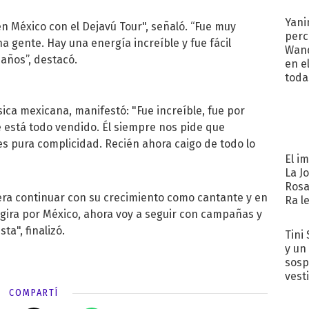
afue
Yani
 México con el Dejavú Tour", señaló. “Fue muy
perc
 gente. Hay una energía increíble y fue fácil
Wand
 años”, destacó.
en e
toda
sica mexicana, manifestó: "Fue increíble, fue por
 está todo vendido. Él siempre nos pide que
s pura complicidad. Recién ahora caigo de todo lo
El i
La J
Rosa
pera continuar con su crecimiento como cantante y en
Ra l
gira por México, ahora voy a seguir con campañas y
a", finalizó.
Tini 
y un
sosp
vest
COMPARTÍ