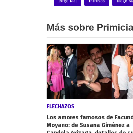
Jorge Rial
Intrusos
Diego M
Más sobre Primici
FLECHAZOS
Los amores famosos de Facun
Moyano: de Susana Giménez a
Candela Arizaga, detalles de s