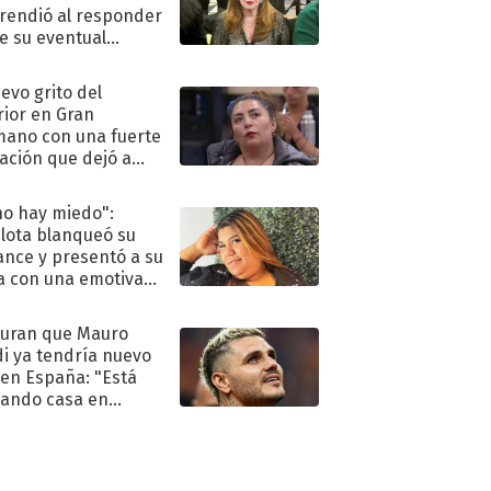
rendió al responder
e su eventual
eso al reality
uevo grito del
rior en Gran
ano con una fuerte
ación que dejó a
oya en shock:
idora"
no hay miedo":
lota blanqueó su
nce y presentó a su
a con una emotiva
aración de amor
uran que Mauro
di ya tendría nuevo
 en España: "Está
ando casa en
id"