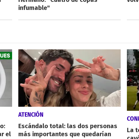
infumable"
ATENCIÓN
CON
o:
Escándalo total: las dos personas
La 
r el
más importantes que quedarían
cayó