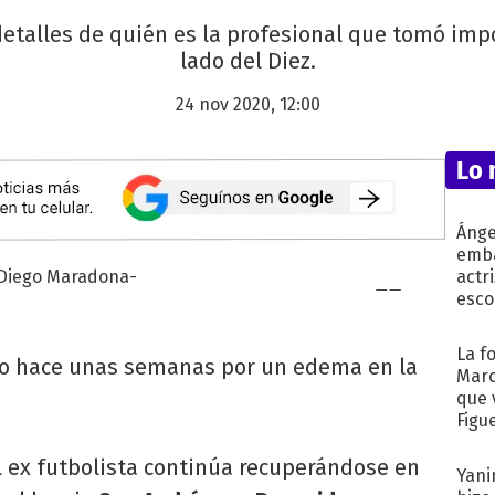
 detalles de quién es la profesional que tomó imp
lado del Diez.
24 nov 2020, 12:00
Lo 
Ánge
emba
actr
esco
La f
do hace unas semanas por un edema en la
Marc
que 
Figu
el ex futbolista continúa recuperándose en
Yani