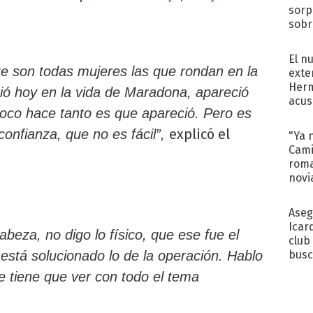
sorp
sobr
regr
El n
ue son todas mujeres las que rondan en la
exte
Herm
ió hoy en la vida de Maradona, apareció
acus
oco hace tanto es que apareció. Pero es
Pinc
"Tra
explicó el
onfianza, que no es fácil”,
"Ya 
Cami
roma
novi
decl
Aseg
Icar
beza, no digo lo físico, que ese fue el
club
está solucionado lo de la operación. Hablo
busc
Madr
ue tiene que ver con todo el tema