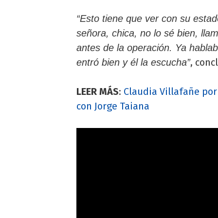
“Esto tiene que ver con su estad
señora, chica, no lo sé bien, lla
antes de la operación. Ya hablab
, conc
entró bien y él la escucha”
LEER MÁS
:
Claudia Villafañe por
con Jorge Taiana