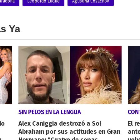
aradona
Leopoldo Luque
Agustina Cosachov
as Ya
SIN PELOS EN LA LENGUA
CON
do
Alex Caniggia destrozó a Sol
El r
Abraham por sus actitudes en Gran
ant
u
Hermano: "Cuatro de copas
volv