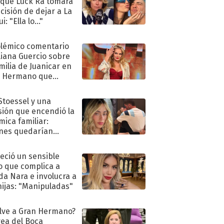
 que Luck Ra tomara
ecisión de dejar a La
i: "Ella lo..."
olémico comentario
liana Guercio sobre
amilia de Juanicar en
n Hermano que
tó la furia en redes
 Stoessel y una
sión que encendió la
mica familiar:
nes quedarían
ra de su boda
eció un sensible
o que complica a
a Nara e involucra a
hijas: "Manipuladas"
lve a Gran Hermano?
ea del Boca