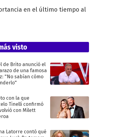
ortancia en el último tiempo al
más visto
l de Brito anunció el
razo de una famosa
iz: "No sabían cómo
nderlo"
oto con la que
elo Tinelli confirmó
volvió con Milett
eroa
na Latorre contó qué