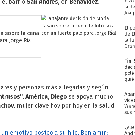
 el barrio
San Andrés
, en
Benavidez
.
hizo
la d
Joaqu
El p
án sobre la cena
de E
ara Jorge Rial
la f
Gra
desa
Tini
deci
polé
quié
afue
iliares y personas más allegadas y según
Apar
Intrusos", América, Diego
se apoya mucho
vide
achov
, mujer clave hoy por hoy en la salud
Wand
sus 
¿Vue
un emotivo posteo a su hijo, Benjamín:
Andr