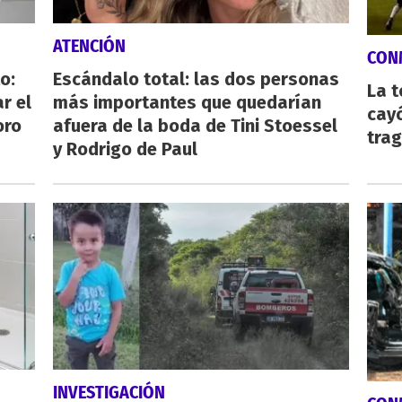
ATENCIÓN
CON
o:
Escándalo total: las dos personas
La 
r el
más importantes que quedarían
cayó
oro
afuera de la boda de Tini Stoessel
tra
y Rodrigo de Paul
INVESTIGACIÓN