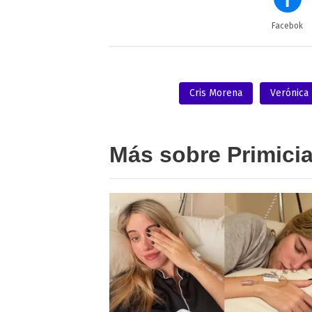
Facebok
Cris Morena
Verónica
Más sobre Primici