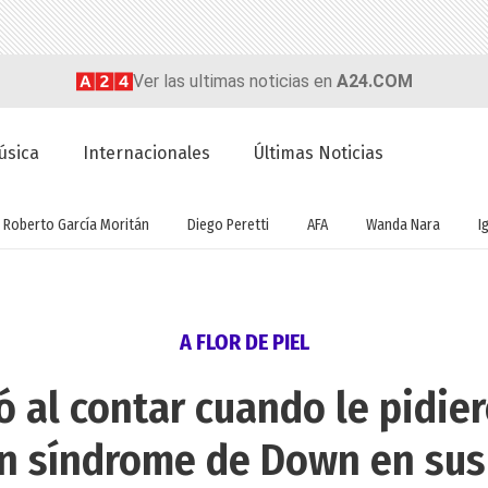
Ver las ultimas noticias en
A24.COM
úsica
Internacionales
Últimas Noticias
Roberto García Moritán
Diego Peretti
AFA
Wanda Nara
I
A FLOR DE PIEL
ó al contar cuando le pidie
on síndrome de Down en sus 