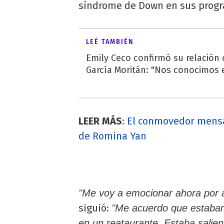
síndrome de Down en sus prog
LEÉ TAMBIÉN
Emily Ceco confirmó su relación
García Moritán: "Nos conocimos e
LEER MÁS
:
El conmovedor mensa
de Romina Yan
"Me voy a emocionar ahora por 
siguió:
"Me acuerdo que estaba
en un reataurante. Estaba salie