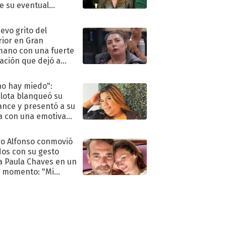
e su eventual
eso al reality
uevo grito del
rior en Gran
ano con una fuerte
ación que dejó a
oya en shock:
idora"
no hay miedo":
lota blanqueó su
nce y presentó a su
a con una emotiva
aración de amor
o Alfonso conmovió
dos con su gesto
a Paula Chaves en un
 momento: "Mi
mpañante
péutico"