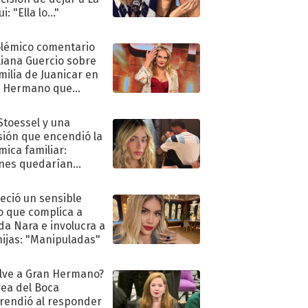
i: "Ella lo..."
olémico comentario
liana Guercio sobre
amilia de Juanicar en
n Hermano que
tó la furia en redes
 Stoessel y una
sión que encendió la
mica familiar:
nes quedarían
ra de su boda
eció un sensible
o que complica a
a Nara e involucra a
hijas: "Manipuladas"
lve a Gran Hermano?
ea del Boca
rendió al responder