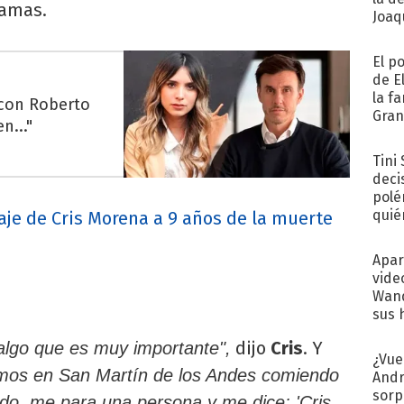
ramas.
Joaqu
El p
de E
la f
 con Roberto
Gra
n..."
desa
Tini
deci
polé
quié
je de Cris Morena a 9 años de la muerte
afue
Apar
vide
Wand
sus 
dijo
Cris
. Y
algo que es muy importante",
¿Vue
mos en San Martín de los Andes comiendo
Andr
sorp
ndo, me para una persona y me dice: 'Cris,