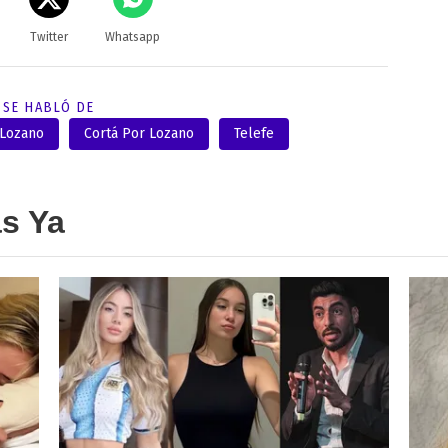
Twitter
Whatsapp
SE HABLÓ DE
 Lozano
Cortá Por Lozano
Telefe
as Ya