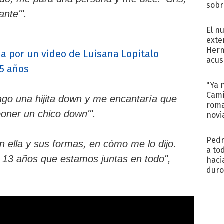
sobr
ante'".
regr
El n
exte
Herm
a por un video de Luisana Lopitalo
acus
15 años
Pinc
"Tra
"Ya 
Cami
engo una hijita down y me encantaría que
roma
oner un chico down'".
novi
decl
Pedr
 ella y sus formas, en cómo me lo dijo.
a to
13 años que estamos juntas en todo",
haci
duro
aco
tera