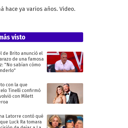
á hace ya varios años. Video.
más visto
l de Brito anunció el
razo de una famosa
iz: "No sabían cómo
nderlo"
oto con la que
elo Tinelli confirmó
volvió con Milett
eroa
na Latorre contó qué
 que Luck Ra tomara
ecisión de dejar a La