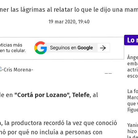
er las lágrimas al relatar lo que le dijo una mam
19 mar 2020, 19:40
Lo 
Ánge
emba
actr
esco
La f
de en
"Cortá por Lozano", Telefe
, al
Marc
.
que 
Figu
 la productora recordó la vez que conoció
Yani
mó por qué no incluía a personas con
hizo
la d