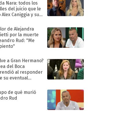
a Nara: todos los
les del juicio que le
 Alex Caniggia y sus
imos pasos
olor de Alejandra
ietti por la muerte
eandro Rud: "Me
piento"
lve a Gran Hermano?
ea del Boca
rendió al responder
e su eventual
eso al reality
upo de qué murió
dro Rud