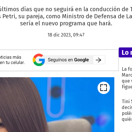
últimos días que no seguirá en la conducción de 
is Petri, su pareja, como Ministro de Defensa de L
sería el nuevo programa que hará.
18 dic 2023, 09:47
Lo 
La f
Marc
que 
Figu
Tini
deci
polé
quié
afue