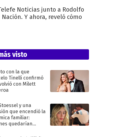
Telefe Noticias junto a Rodolfo
a Nación. Y ahora, reveló cómo
más visto
oto con la que
elo Tinelli confirmó
volvió con Milett
eroa
 Stoessel y una
sión que encendió la
mica familiar:
nes quedarían
ra de su boda