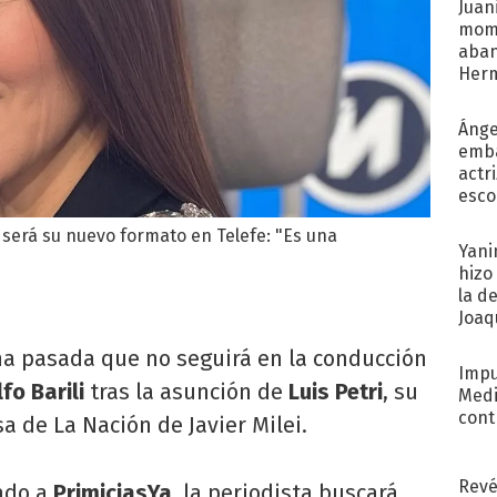
Juani
mome
aba
Her
recib
Ánge
emba
actr
esco
 será su nuevo formato en Telefe: "Es una
Yani
hizo
la d
Joaqu
a pasada que no seguirá en la conducción
Impu
fo Barili
tras la asunción de
Luis Petri
, su
Medi
cont
a de La Nación de Javier Milei.
Revé
ado a
PrimiciasYa
, la periodista buscará