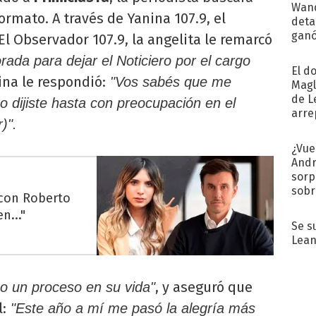
Wand
formato. A través de Yanina 107.9, el
detal
ganó
El Observador 107.9, la angelita le remarcó
próx
ada para dejar el Noticiero por el cargo
El d
tina le respondió:
"Vos sabés que me
Magl
de L
o dijiste hasta con preocupación en el
arre
)".
¿Vue
Andr
sorp
sobr
 con Roberto
regr
n..."
Se s
Lean
, y aseguró que
zo un proceso en su vida"
:
"Este año a mí me pasó la alegría más