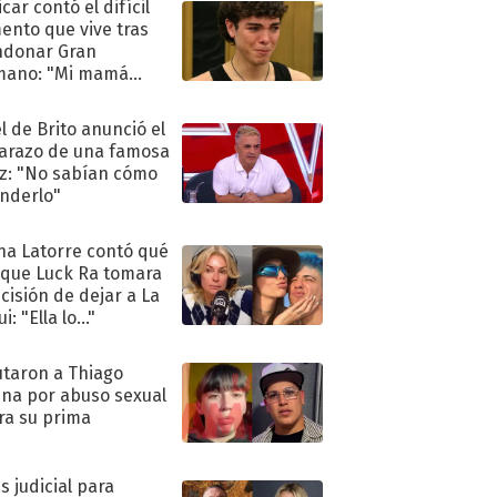
car contó el difícil
nto que vive tras
ndonar Gran
mano: "Mi mamá
ió..."
l de Brito anunció el
razo de una famosa
iz: "No sabían cómo
nderlo"
na Latorre contó qué
 que Luck Ra tomara
ecisión de dejar a La
i: "Ella lo..."
taron a Thiago
na por abuso sexual
ra su prima
s judicial para