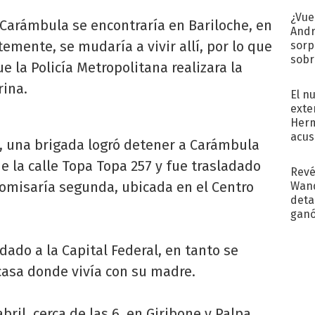
¿Vue
Carámbula se encontraría en Bariloche, en
Andr
temente, se mudaría a vivir allí, por lo que
sorp
sobr
ue la Policía Metropolitana realizara la
regr
rina.
El n
exte
Herm
acus
, una brigada logró detener a Carámbula
Pinc
e la calle Topa Topa 257 y fue trasladado
"Tra
Revé
 comisaría segunda, ubicada en el Centro
Wand
detal
ganó
próx
dado a la Capital Federal, en tanto se
casa donde vivía con su madre.
bril, cerca de las 6, en Giribone y Palpa,