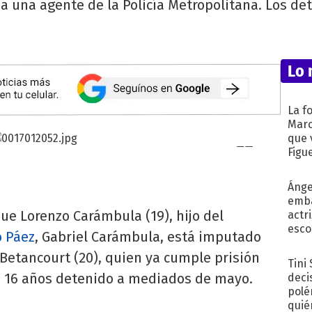
a una agente de la Policía Metropolitana. Los det
Lo 
La f
Marc
que 
Figu
Ánge
emba
ue Lorenzo Carámbula (19), hijo del
actr
esco
o Páez
, Gabriel Carámbula, está imputado
Betancourt (20), quien ya cumple prisión
Tini
e 16 años detenido a mediados de mayo.
deci
polé
quié