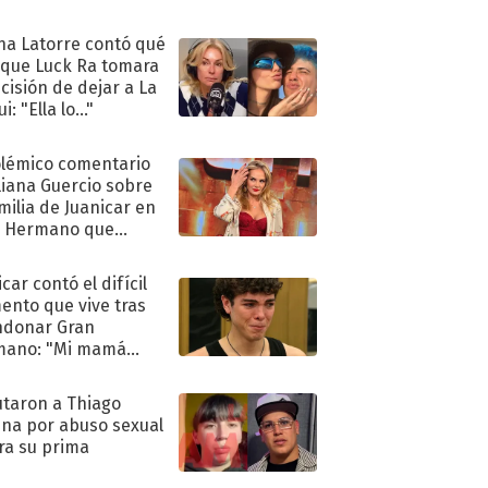
ra de su boda
na Latorre contó qué
 que Luck Ra tomara
ecisión de dejar a La
i: "Ella lo..."
olémico comentario
liana Guercio sobre
amilia de Juanicar en
n Hermano que
tó la furia en redes
car contó el difícil
nto que vive tras
ndonar Gran
mano: "Mi mamá
ió..."
taron a Thiago
na por abuso sexual
ra su prima