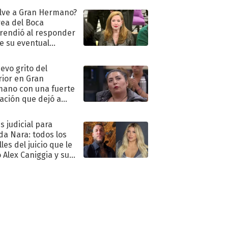
lve a Gran Hermano?
ea del Boca
rendió al responder
e su eventual
eso al reality
uevo grito del
rior en Gran
ano con una fuerte
ación que dejó a
oya en shock:
idora"
s judicial para
a Nara: todos los
les del juicio que le
 Alex Caniggia y sus
imos pasos