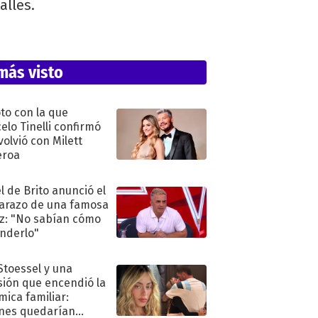
alles.
más visto
oto con la que
elo Tinelli confirmó
volvió con Milett
eroa
l de Brito anunció el
razo de una famosa
iz: "No sabían cómo
nderlo"
 Stoessel y una
sión que encendió la
mica familiar:
nes quedarían