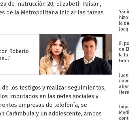
ueza de instrucción 20, Elizabeth Paisan,
afue
s de la Metropolitana iniciar las tareas
Yani
hizo
la d
Joaqu
El p
de E
 con Roberto
la f
n..."
Gra
desa
Juani
mome
aba
 de los testigos y realizar seguimientos,
Her
 los imputados en las redes sociales y
recib
erentes empresas de telefonía, se
Impu
Medi
ían Carámbula y un adolescente, ambos
cont