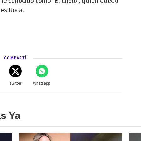
e conocido como "El cholo", quien quedó
res Roca.
COMPARTÍ
Twitter
Whatsapp
as Ya