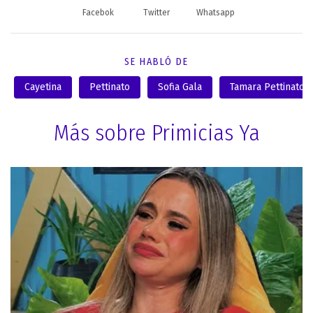
Facebok
Twitter
Whatsapp
SE HABLÓ DE
Cayetina
Pettinato
Sofia Gala
Tamara Pettinato
Más sobre Primicias Ya