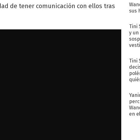
Wand
dad de tener comunicación con ellos tras
sus 
Tini 
y un
sosp
vest
Tini
deci
polé
quié
afue
Yani
perc
Wand
en e
toda