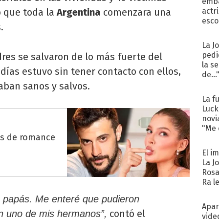
emba
 que toda la
Argentina
comenzara una
actr
esco
.
La J
pedi
res se salvaron de lo más fuerte del
la s
días estuvo sin tener contacto con ellos,
de...
aban sanos y salvos.
La f
Luck
novi
"Me e
es de romance
El i
La J
Rosa
Ra l
s papás. Me enteré que pudieron
Apar
contó el
n uno de mis hermanos”,
vide