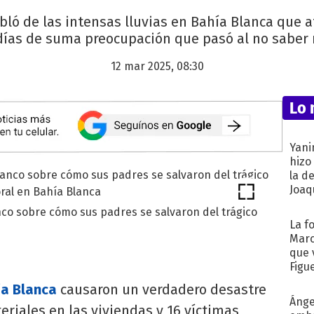
bló de las intensas lluvias en Bahía Blanca que a
 días de suma preocupación que pasó al no saber 
12 mar 2025, 08:30
Lo 
Yani
hizo
la d
Joaqu
co sobre cómo sus padres se salvaron del trágico
La f
Marc
que 
Figu
ía Blanca
causaron un verdadero desastre
Ánge
riales en las viviendas y 16 víctimas