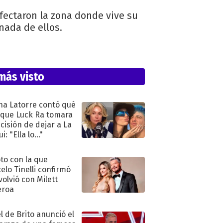
fectaron la zona donde vive su
nada de ellos.
más visto
na Latorre contó qué
 que Luck Ra tomara
ecisión de dejar a La
i: "Ella lo..."
oto con la que
elo Tinelli confirmó
volvió con Milett
eroa
l de Brito anunció el