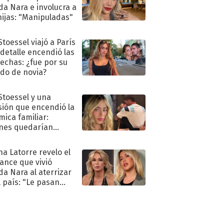
a Nara e involucra a
hijas: "Manipuladas"
Stoessel viajó a París
 detalle encendió las
echas: ¿fue por su
ido de novia?
 Stoessel y una
sión que encendió la
mica familiar:
nes quedarían
ra de su boda
na Latorre revelo el
ance que vivió
a Nara al aterrizar
l país: "Le pasan
s"