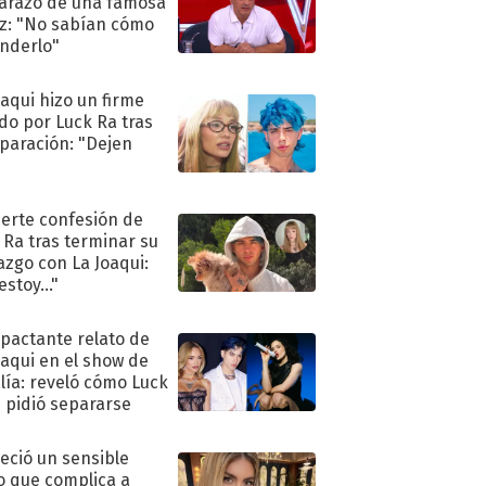
razo de una famosa
iz: "No sabían cómo
nderlo"
oaqui hizo un firme
do por Luck Ra tras
eparación: "Dejen
"
uerte confesión de
 Ra tras terminar su
azgo con La Joaqui:
stoy..."
mpactante relato de
oaqui en el show de
lía: reveló cómo Luck
e pidió separarse
eció un sensible
o que complica a