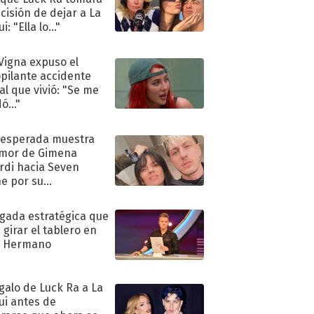
ecisión de dejar a La
i: "Ella lo..."
 Vigna expuso el
pilante accidente
al que vivió: "Se me
ó..."
nesperada muestra
mor de Gimena
rdi hacia Seven
e por su
pleaños
ugada estratégica que
 girar el tablero en
n Hermano
egalo de Luck Ra a La
ui antes de