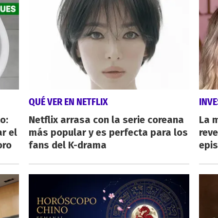
QUÉ VER EN NETFLIX
INVE
o:
Netflix arrasa con la serie coreana
La 
r el
más popular y es perfecta para los
reve
oro
fans del K-drama
epi