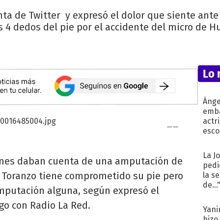
a de Twitter y expresó el dolor que siente ante
4 dedos del pie por el accidente del micro de 
Lo 
Ánge
emba
actr
esco
La J
iones daban cuenta de una amputación de
pedi
o Toranzo tiene comprometido su pie pero
la s
de...
putación alguna, según expresó el
go con Radio La Red.
Yani
hizo