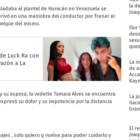
la d
ladaba al plantel de Huracán en Venezuela se
Joaqu
derivó en una maniobra del conductor por frenar el
vuelque del mismo.
Flor
deso
sexu
qued
 de Luck Ra con
La i
razón a La
de a
Acca
Kayn
cum
y su esposa, la vedette Tamara Alves se encuentra
La j
expresó su dolor y su impotencia por la distancia
hace
Gra
El r
Joaq
jes , solo quiero q vuelva para poder cuidarlo y