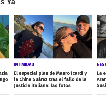
as Ya
INTIMIDAD
GES
nzia
El especial plan de Mauro Icardi y
La e
engo
la China Suárez tras el fallo de la
Aran
Justicia italiana: las fotos
Susi