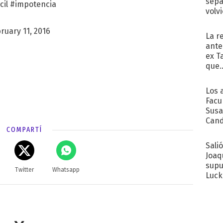
sepa
cil
#impotencia
volv
ruary 11, 2016
La r
ante
ex T
que..
Los 
Facu
Susa
Cand
COMPARTÍ
de s
sent
Sali
Joaq
supu
Twitter
Whatsapp
Luck