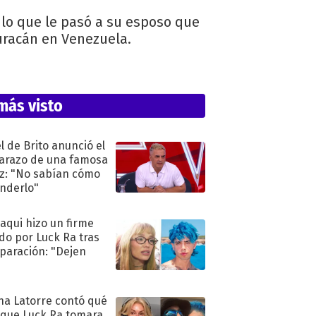
 lo que le pasó a su esposo que
Huracán en Venezuela.
más visto
l de Brito anunció el
razo de una famosa
iz: "No sabían cómo
nderlo"
oaqui hizo un firme
do por Luck Ra tras
eparación: "Dejen
"
na Latorre contó qué
 que Luck Ra tomara