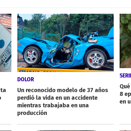
SERI
DOLOR
Qué 
sta
Un reconocido modelo de 37 años
8 ep
o
perdió la vida en un accidente
en u
mientras trabajaba en una
producción