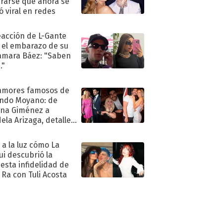
rarse que ahora se
ió viral en redes
eacción de L-Gante
 el embarazo de su
amara Báez: "Saben
."
amores famosos de
ndo Moyano: de
na Giménez a
ela Arizaga, detalles
u pasado
imental
ó a la luz cómo La
ui descubrió la
esta infidelidad de
 Ra con Tuli Acosta