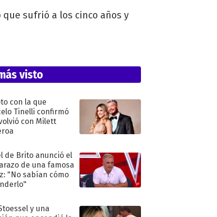
que sufrió a los cinco años y
más visto
oto con la que
elo Tinelli confirmó
volvió con Milett
eroa
l de Brito anunció el
razo de una famosa
iz: "No sabían cómo
nderlo"
 Stoessel y una