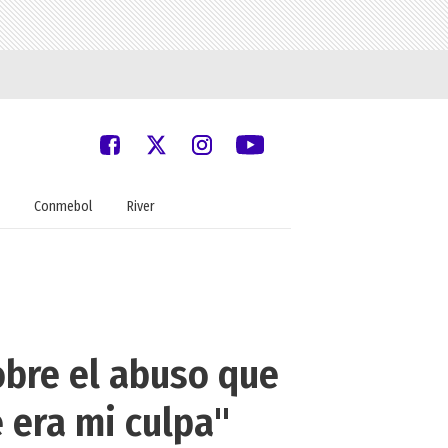
Conmebol
River
obre el abuso que
e era mi culpa"