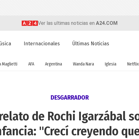
Ver las ultimas noticias en
A24.COM
úsica
Internacionales
Últimas Noticias
a Maglietti
AFA
Argentina
Wanda Nara
Iglesia
Netflix
DESGARRADOR
relato de Rochi Igarzábal s
nfancia: "Crecí creyendo qu