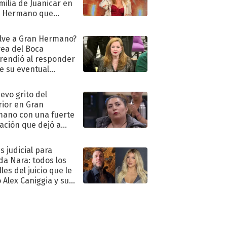
amilia de Juanicar en
n Hermano que
tó la furia en redes
lve a Gran Hermano?
ea del Boca
rendió al responder
e su eventual
eso al reality
uevo grito del
rior en Gran
ano con una fuerte
ación que dejó a
oya en shock:
idora"
s judicial para
a Nara: todos los
les del juicio que le
 Alex Caniggia y sus
imos pasos