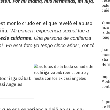
 están. Por mi mamá, mis hermanas, mi hija,
deci
polé
quié
afue
testimonio crudo en el que reveló el abuso
Yani
hizo
niña.
“Mi primera experiencia sexual fue a
la d
decía cuidarme.
Joaqu
Una persona de confianza
contó
í. En esta foto yo tengo cinco años”,
Juani
mome
aba
Her
recib
Impu
ochi Igarzábal:
Medi
asi Ángeles
cont
El p
de E
s que esa experiencia dejó en su vida: