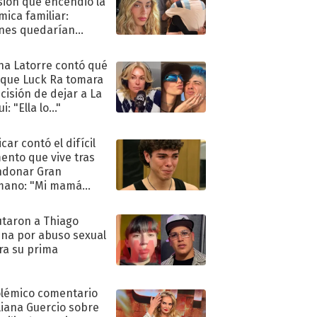
sión que encendió la
mica familiar:
nes quedarían
ra de su boda
na Latorre contó qué
 que Luck Ra tomara
ecisión de dejar a La
i: "Ella lo..."
car contó el difícil
nto que vive tras
ndonar Gran
mano: "Mi mamá
ió..."
taron a Thiago
na por abuso sexual
ra su prima
olémico comentario
liana Guercio sobre