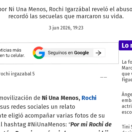
or Ni Una Menos, Rochi Igarzábal reveló el abuso 
recordó las secuelas que marcaron su vida.
3 jun 2026, 19:23
Lo 
La f
Marc
que 
Figu
Ánge
movilización de
Ni Una Menos,
Rochi
emba
sus redes sociales un relato
actr
esco
nte eligió acompañar varias fotos de su
 al hashtag #NiUnaMenos:
Por mi Rochi de
“
Tini