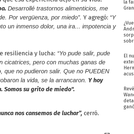
la f
pa.
Gra
Desarrollé trastornos alimenticios, me
desa
Y agregó:
de. Por vergüenza, por miedo”.
“Y
¿Vue
to un inmenso dolor, una ira... impotencia y
Andr
sorp
sobr
regr
resiliencia y lucha:
“Yo pude salir, pude
El n
exte
on cicatrices, pero con muchas ganas de
Herm
no, que no pudieron salir. Que no PUEDEN
acus
Y hoy
Pinc
robaron la vida, se la arrancaron.
"Tra
. Somos su grito de miedo".
Revé
Wand
detal
ganó
 nunca nos cansemos de luchar”,
cerró.
próx