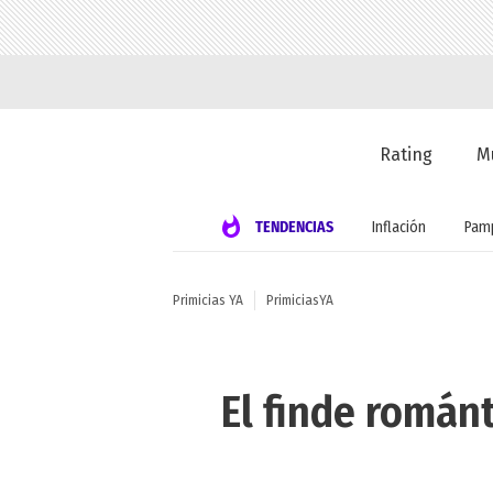
Rating
M
TENDENCIAS
Inflación
Pamp
Primicias YA
PrimiciasYA
El finde román