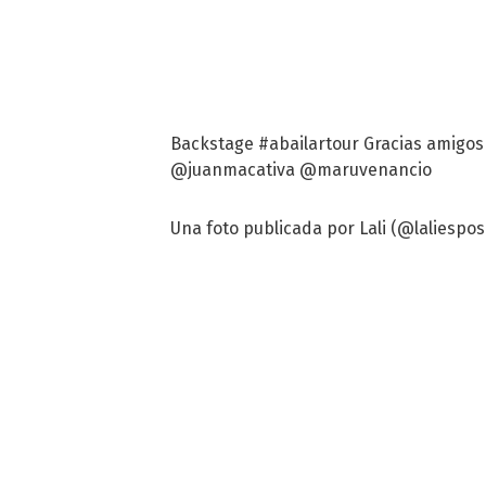
Backstage #abailartour Gracias a
@juanmacativa @maruvenancio
Una foto publicada por Lali (@laliesposi