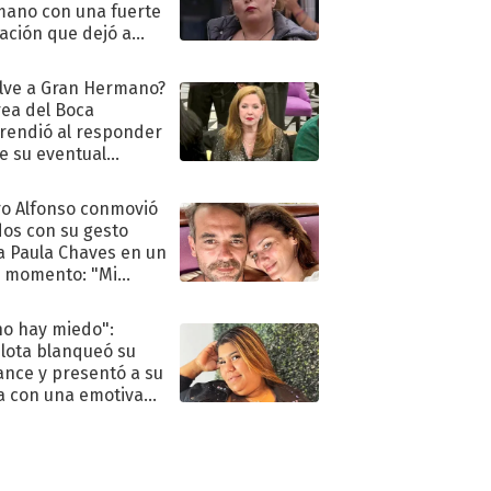
ano con una fuerte
ación que dejó a
oya en shock:
idora"
lve a Gran Hermano?
ea del Boca
rendió al responder
e su eventual
eso al reality
o Alfonso conmovió
dos con su gesto
a Paula Chaves en un
 momento: "Mi
mpañante
péutico"
no hay miedo":
lota blanqueó su
nce y presentó a su
a con una emotiva
aración de amor