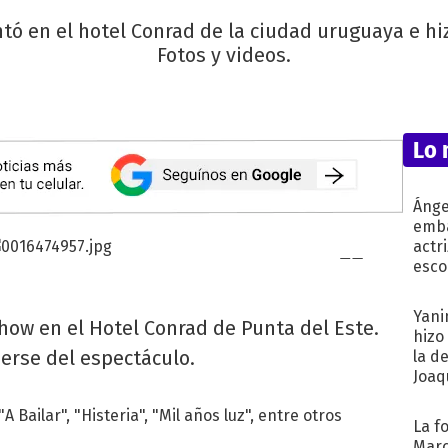
ntó en el hotel Conrad de la ciudad uruguaya e hiz
Fotos y videos.
Lo 
Ánge
emba
actr
esco
Yani
how en el Hotel Conrad de Punta del Este.
hizo
erse del espectáculo.
la d
Joaqu
A Bailar", "Histeria", "Mil años luz", entre otros
La f
Marc