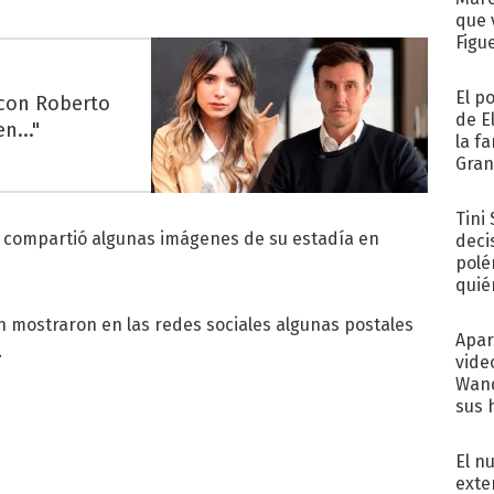
que 
Figu
El p
 con Roberto
de E
n..."
la f
Gra
desa
Tini
i compartió algunas imágenes de su estadía en
deci
polé
quié
afue
én mostraron en las redes sociales algunas postales
Apar
.
vide
Wand
sus 
El n
exte