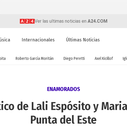
Ver las ultimas noticias en
A24.COM
úsica
Internacionales
Últimas Noticias
ita
Roberto García Moritán
Diego Peretti
Axel Kicillof
Ig
ENAMORADOS
tico de Lali Espósito y Mari
Punta del Este