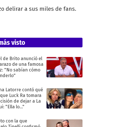
o delirar a sus miles de fans.
más visto
l de Brito anunció el
razo de una famosa
iz: "No sabían cómo
nderlo"
na Latorre contó qué
 que Luck Ra tomara
ecisión de dejar a La
i: "Ella lo..."
oto con la que
elo Tinelli confirmó