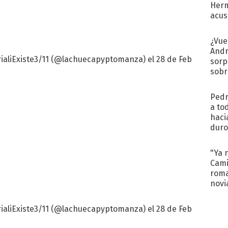
Herm
acus
Pinc
"Tra
¿Vue
Andr
rialiExiste3/11 (@lachuecapyptomanza) el 28 de Feb
sorp
sobr
regr
Pedr
a to
haci
duro
aco
tera
"Ya 
Cami
roma
novi
decl
rialiExiste3/11 (@lachuecapyptomanza)
el 28 de Feb