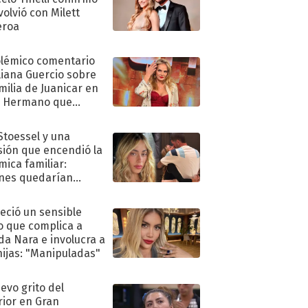
volvió con Milett
eroa
olémico comentario
liana Guercio sobre
amilia de Juanicar en
n Hermano que
tó la furia en redes
 Stoessel y una
sión que encendió la
mica familiar:
nes quedarían
ra de su boda
eció un sensible
o que complica a
a Nara e involucra a
hijas: "Manipuladas"
uevo grito del
rior en Gran