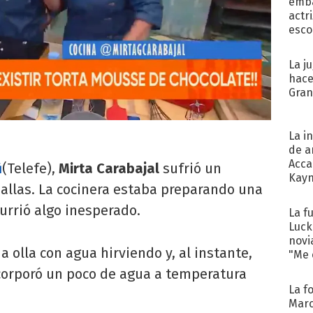
emba
actr
esco
La j
hace
Gra
La i
de a
Acca
i
(Telefe),
Mirta Carabajal
sufrió un
Kayn
allas. La cocinera estaba preparando una
cum
rrió algo inesperado.
La f
Luck
novi
 olla con agua hirviendo y, al instante,
"Me e
corporó un poco de agua a temperatura
La f
Marc