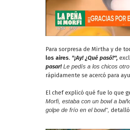
Para sorpresa de Mirtha y de t
los aires
.
"¡Ay! ¿Qué pasó?",
excl
pasar!
Le pedís a los chicos otr
rápidamente se acercó para ayu
El chef explicó qué fue lo que g
Morfi, estaba con un bowl a baño
detalló
golpe de frío en el bowl",