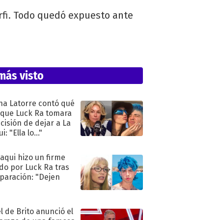
fi. Todo quedó expuesto ante
más visto
na Latorre contó qué
 que Luck Ra tomara
ecisión de dejar a La
i: "Ella lo..."
oaqui hizo un firme
do por Luck Ra tras
eparación: "Dejen
"
l de Brito anunció el