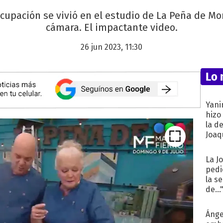
pación se vivió en el estudio de La Peña de Mor
cámara. El impactante video.
26 jun 2023, 11:30
Lo 
Yani
hizo
la d
Joaqu
La J
pedi
la s
de...
Ánge