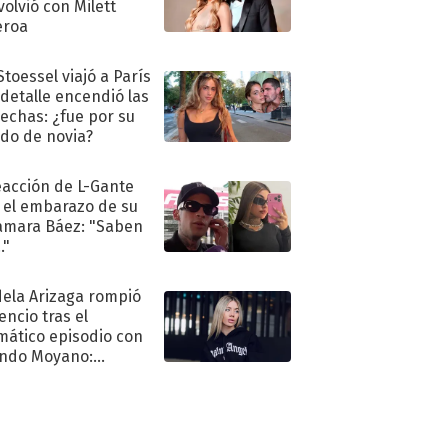
volvió con Milett
eroa
Stoessel viajó a París
 detalle encendió las
echas: ¿fue por su
ido de novia?
eacción de L-Gante
 el embarazo de su
amara Báez: "Saben
."
ela Arizaga rompió
lencio tras el
mático episodio con
ndo Moyano:
o..."