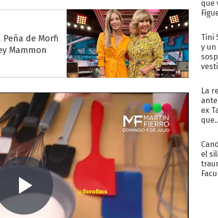
que 
Figu
Tini 
a Peña de Morfi
y un
 Jey Mammon
sosp
vest
La r
ante
ex T
que..
Cand
el si
trau
Facu
"Teng