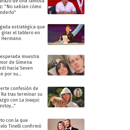
razo de una famosa
iz: "No sabían cómo
nderlo"
ugada estratégica que
 girar el tablero en
n Hermano
nesperada muestra
mor de Gimena
rdi hacia Seven
e por su
pleaños
uerte confesión de
 Ra tras terminar su
azgo con La Joaqui:
stoy..."
oto con la que
elo Tinelli confirmó