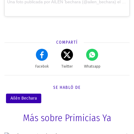
Una foto publicada por AILÉN Ъechara (@ailen_bechara) el
6 de S
COMPARTÍ
Facebok
Twitter
Whatsapp
SE HABLÓ DE
Ailén Bechara
Más sobre Primicias Ya