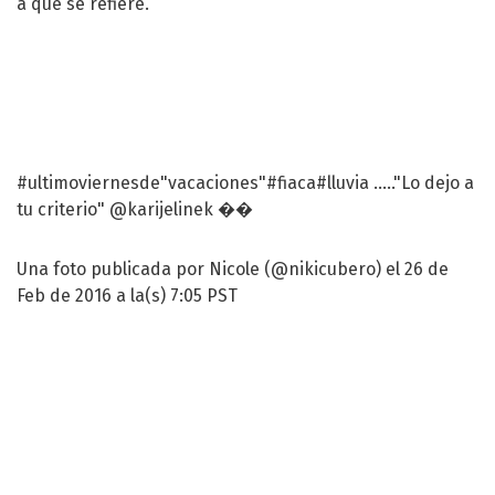
a qué se refiere.
#ultimoviernesde"vacaciones"#fiaca#lluvia ....."Lo dejo a
tu criterio" @karijelinek ��
Una foto publicada por Nicole (@nikicubero) el 26 de
Feb de 2016 a la(s) 7:05 PST