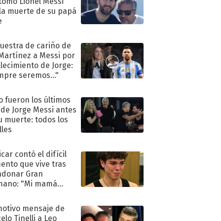
tomó Lionel Messi
 la muerte de su papá
e
uestra de cariño de
 Martínez a Messi por
allecimiento de Jorge:
mpre seremos..."
 fueron los últimos
 de Jorge Messi antes
u muerte: todos los
lles
car contó el difícil
nto que vive tras
ndonar Gran
mano: "Mi mamá
ió..."
motivo mensaje de
elo Tinelli a Leo