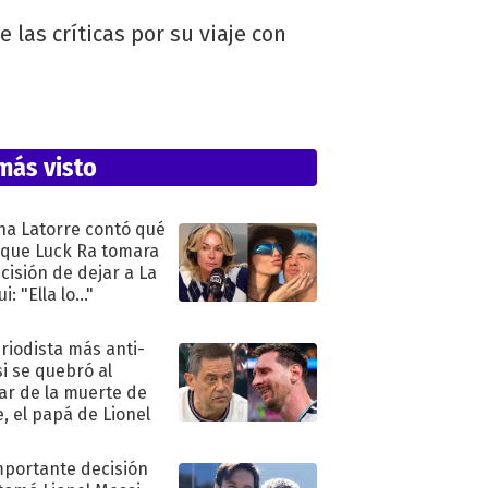
las críticas por su viaje con
más visto
na Latorre contó qué
 que Luck Ra tomara
ecisión de dejar a La
i: "Ella lo..."
eriodista más anti-
i se quebró al
ar de la muerte de
e, el papá de Lionel
mportante decisión