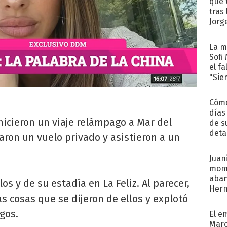
que 
tras
Jorg
La m
Sofi
el f
"Sie
Cómo
días
hicieron un viaje relámpago a Mar del
de s
deta
maron un vuelo privado y asistieron a un
Juani
mome
aba
os y de su estadía en La Feliz. Al parecer,
Her
s cosas que se dijeron de ellos y explotó
recib
gos.
El e
Marc