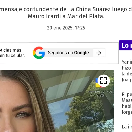
ensaje contundente de La China Suárez luego de 
Mauro Icardi a Mar del Plata.
20 ene 2025, 17:25
Lo 
Yani
hizo
la d
Joaqu
El p
Mess
habl
Jorg
La i