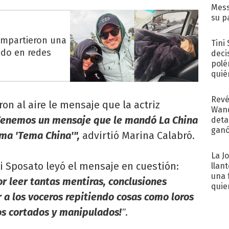
Mess
su p
con..
compartieron una
Tini
odo en redes
deci
polé
quié
afue
Revé
n al aire le mensaje que la actriz
Wand
Tenemos un mensaje que le mandó La China
detal
ganó
ma 'Tema China'",
advirtió Marina Calabró.
próx
La J
ti Sposato leyó el mensaje en cuestión:
llan
una 
r leer tantas mentiras, conclusiones
quie
 a los voceros repitiendo cosas como loros
para.
os cortados y manipulados!
.
"