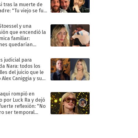
i tras la muerte de
adre: "Tu viejo se fue
."
 Stoessel y una
sión que encendió la
mica familiar:
nes quedarían
ra de su boda
s judicial para
a Nara: todos los
les del juicio que le
 Alex Caniggia y sus
imos pasos
oaqui rompió en
to por Luck Ra y dejó
fuerte reflexión: "No
ro ser temporal
.."