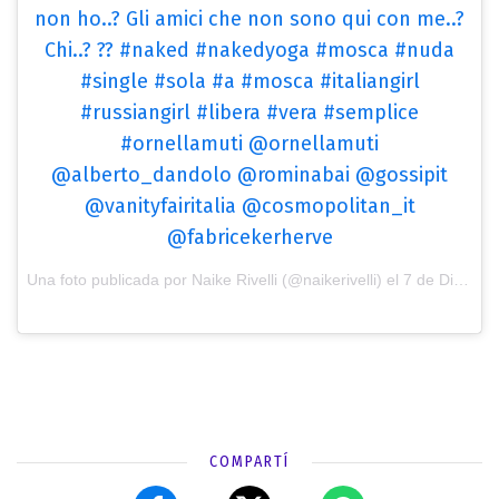
non ho..? Gli amici che non sono qui con me..?
Chi..? ?? #naked #nakedyoga #mosca #nuda
#single #sola #a #mosca #italiangirl
#russiangirl #libera #vera #semplice
#ornellamuti @ornellamuti
@alberto_dandolo @rominabai @gossipit
@vanityfairitalia @cosmopolitan_it
@fabricekerherve
Una foto publicada por Naike Rivelli (@naikerivelli) el
7 de Dic de 2016 a la(s) 1:38 PST
COMPARTÍ