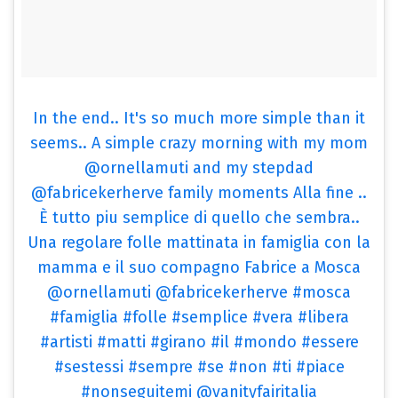
In the end.. It's so much more simple than it
seems.. A simple crazy morning with my mom
@ornellamuti and my stepdad
@fabricekerherve family moments Alla fine ..
È tutto piu semplice di quello che sembra..
Una regolare folle mattinata in famiglia con la
mamma e il suo compagno Fabrice a Mosca
@ornellamuti @fabricekerherve #mosca
#famiglia #folle #semplice #vera #libera
#artisti #matti #girano #il #mondo #essere
#sestessi #sempre #se #non #ti #piace
#nonseguitemi @vanityfairitalia