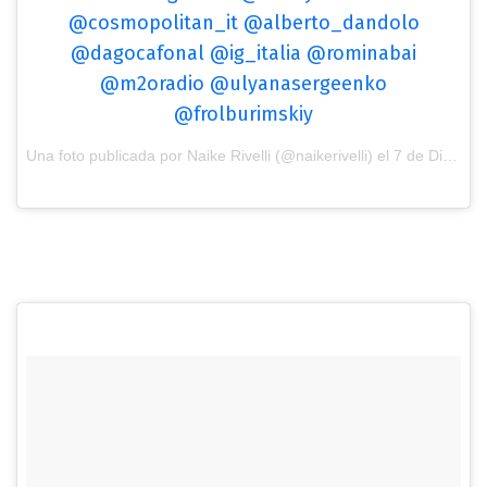
@cosmopolitan_it @alberto_dandolo
@dagocafonal @ig_italia @rominabai
@m2oradio @ulyanasergeenko
@frolburimskiy
Una foto publicada por Naike Rivelli (@naikerivelli) el
7 de Dic de 2016 a la(s) 1:46 PST