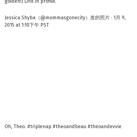
golden!) Link in profile.
Jessica Shyba（@mommasgonecity）发的照片 · 1月 9,
2015 at 1:10下午 PST
Oh, Theo. #triplenap #theoandbeau #theoandevvie