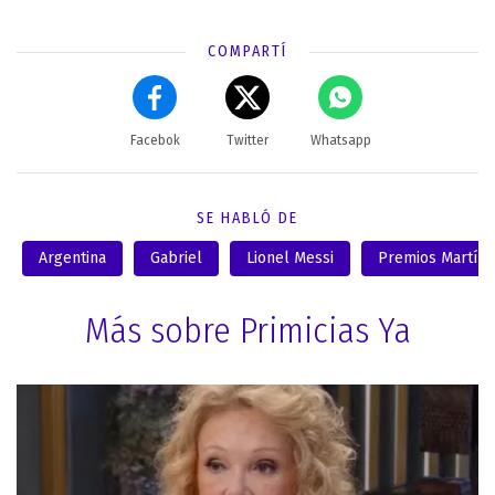
COMPARTÍ
Facebok
Twitter
Whatsapp
SE HABLÓ DE
Argentina
Gabriel
Lionel Messi
Premios Martín 
Más sobre Primicias Ya