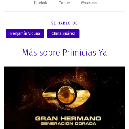
Facebok
Twitter
Whatsapp
SE HABLÓ DE
Benjamín Vicuña
China Suárez
Más sobre Primicias Ya