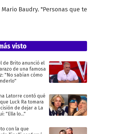
 Mario Baudry. "Personas que te
más visto
l de Brito anunció el
razo de una famosa
iz: "No sabían cómo
nderlo"
na Latorre contó qué
 que Luck Ra tomara
ecisión de dejar a La
i: "Ella lo..."
oto con la que