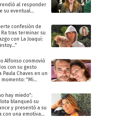
rendió al responder
e su eventual
eso al reality
uerte confesión de
 Ra tras terminar su
azgo con La Joaqui:
stoy..."
o Alfonso conmovió
dos con su gesto
a Paula Chaves en un
 momento: "Mi
mpañante
péutico"
no hay miedo":
lota blanqueó su
nce y presentó a su
a con una emotiva
aración de amor