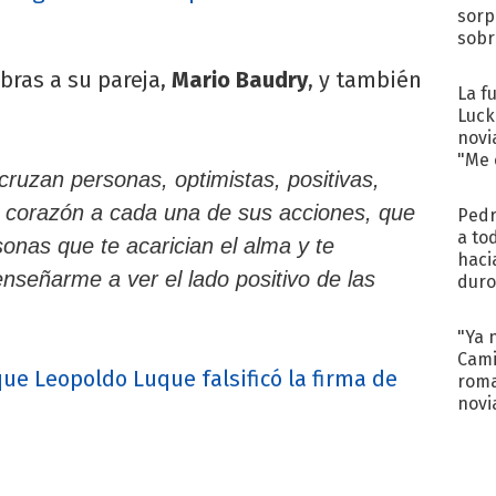
sorp
sobr
regr
abras a su pareja,
Mario Baudry
, y también
La f
Luck
novi
"Me e
ruzan personas, optimistas, positivas,
l corazón a cada una de sus acciones, que
Pedr
a to
onas que te acarician el alma y te
haci
enseñarme a ver el lado positivo de las
duro
aco
tera
"Ya 
Cami
que Leopoldo Luque falsificó la firma de
roma
novi
decl