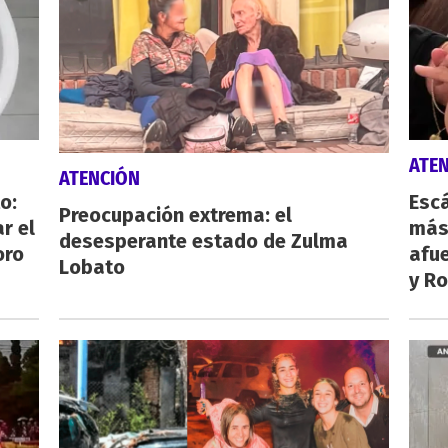
ATE
ATENCIÓN
o:
Escá
Preocupación extrema: el
r el
más
desesperante estado de Zulma
oro
afue
Lobato
y Ro