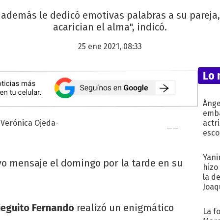
además le dedicó emotivas palabras a su pareja,
acarician el alma", indicó.
25 ene 2021, 08:33
Lo 
Ánge
emba
actr
esco
Yani
o mensaje el domingo por la tarde en su
hizo
la d
Joaqu
ieguito Fernando
realizó un enigmático
La f