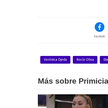
Facebok
Verónica Ojeda
Rocío Oliva
Di
Más sobre Primici