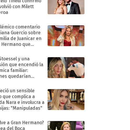
elo Tinelli confirmó
volvió con Milett
eroa
olémico comentario
liana Guercio sobre
amilia de Juanicar en
n Hermano que
tó la furia en redes
 Stoessel y una
sión que encendió la
mica familiar:
nes quedarían
ra de su boda
eció un sensible
o que complica a
a Nara e involucra a
hijas: "Manipuladas"
lve a Gran Hermano?
ea del Boca