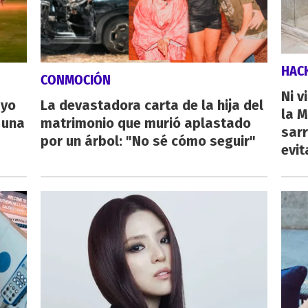
HAC
CONMOCIÓN
Ni v
ayo
La devastadora carta de la hija del
la M
 una
matrimonio que murió aplastado
sarr
por un árbol: "No sé cómo seguir"
evit