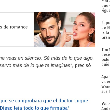
Marc
que 
Figu
El p
es de romance
de E
la f
Gra
desa
Tini
deci
 veas en silencio. Sé más de lo que digo,
polé
quié
precisó
servo más de lo que te imaginas”,
afue
Apar
vide
Wand
sus 
 que se comprobara que el doctor Luque
¿Vue
"Diego leía todo lo que firmaba"
Andr