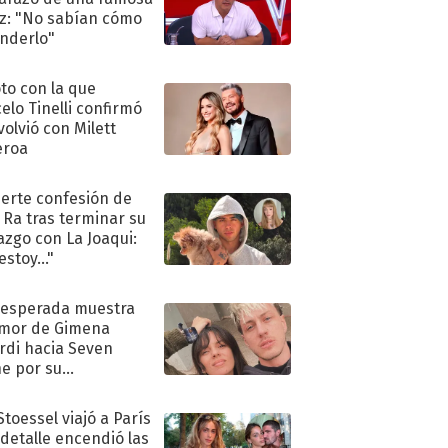
iz: "No sabían cómo
nderlo"
oto con la que
elo Tinelli confirmó
volvió con Milett
eroa
uerte confesión de
 Ra tras terminar su
azgo con La Joaqui:
stoy..."
nesperada muestra
mor de Gimena
rdi hacia Seven
e por su
pleaños
Stoessel viajó a París
 detalle encendió las