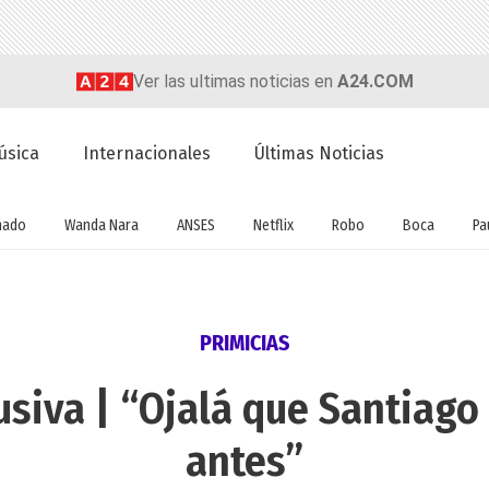
Ver las ultimas noticias en
A24.COM
úsica
Internacionales
Últimas Noticias
nado
Wanda Nara
ANSES
Netflix
Robo
Boca
Pa
PRIMICIAS
usiva | “Ojalá que Santiago
antes”