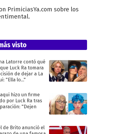
con PrimiciasYa.com sobre los
sentimental.
más visto
na Latorre contó qué
 que Luck Ra tomara
ecisión de dejar a La
i: "Ella lo..."
oaqui hizo un firme
do por Luck Ra tras
eparación: "Dejen
"
l de Brito anunció el
razo de una famosa