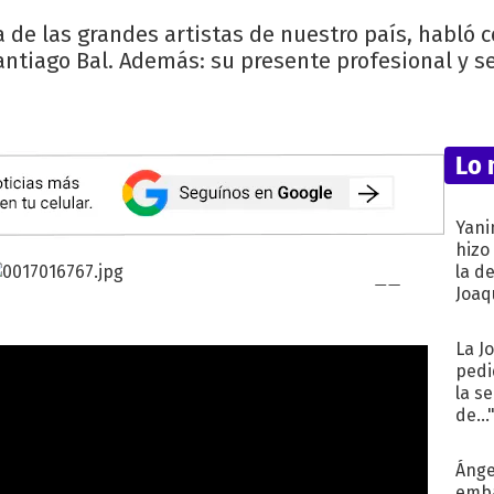
 de las grandes artistas de nuestro país, habló 
antiago Bal. Además: su presente profesional y 
Lo 
Yani
hizo
la d
Joaqu
La J
pedi
la s
de...
Ánge
emba