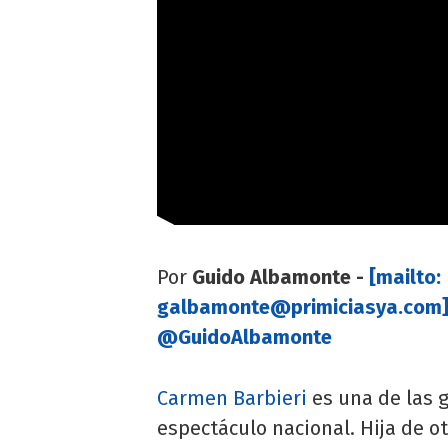
Por
Guido Albamonte -
[mailto:
galbamonte@primiciasya.com
@GuidoAlbamonte
Carmen Barbieri
es una de las 
espectáculo nacional. Hija de ot