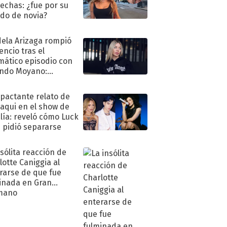
echas: ¿fue por su
ido de novia?
ela Arizaga rompió
lencio tras el
mático episodio con
ndo Moyano:
o..."
mpactante relato de
oaqui en el show de
lía: reveló cómo Luck
e pidió separarse
nsólita reacción de
lotte Caniggia al
rarse de que fue
inada en Gran
mano