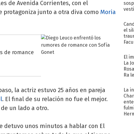
les de Avenida Corrientes, con el
sosp
vest
e protagoniza junto a otra diva como
Moria
Cand
el si
trau
Facu
"Teng
es de romance
El i
La J
Rosa
Ra l
aso, la actriz estuvo 25 años en pareja
La i
Char
l
. El final de su relación no fue el mejor.
ente
de un lado a otro.
fulm
Her
 se detuvo unos minutos a hablar con El