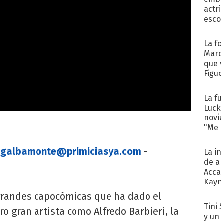
actr
esco
La f
Marc
que 
Figu
La f
Luck
novi
"Me e
]
galbamonte@primiciasya.com
-
La i
de a
Acca
Kayn
cum
grandes capocómicas que ha dado el
Tini 
ro gran artista como Alfredo Barbieri, la
y un