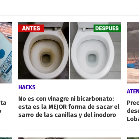
HACKS
ATE
No es con vinagre ni bicarbonato:
sta
Preo
esta es la MEJOR forma de sacar el
o
des
sarro de las canillas y del inodoro
Lob