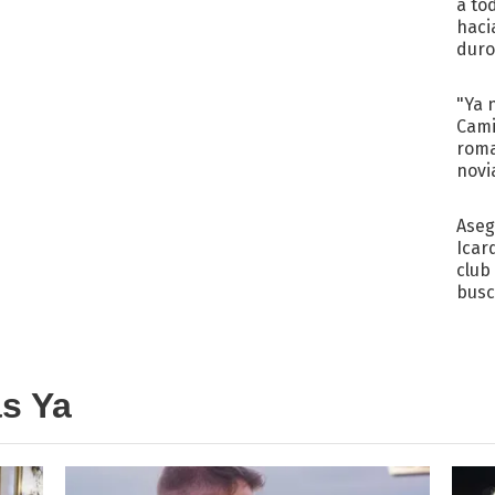
a to
haci
duro
aco
tera
"Ya 
Cami
roma
novi
decl
Aseg
Icar
club
busc
Madr
as Ya