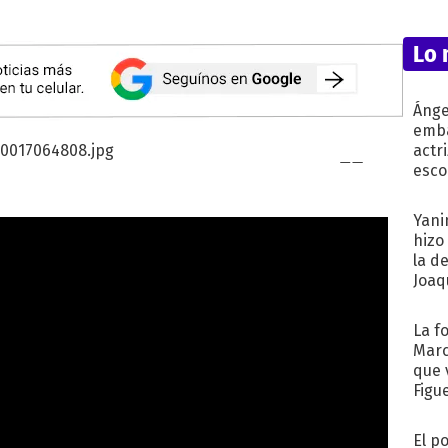
Lo 
Ánge
emba
actr
esco
Yani
hizo
la d
Joaqu
La f
Marc
que 
Figu
El p