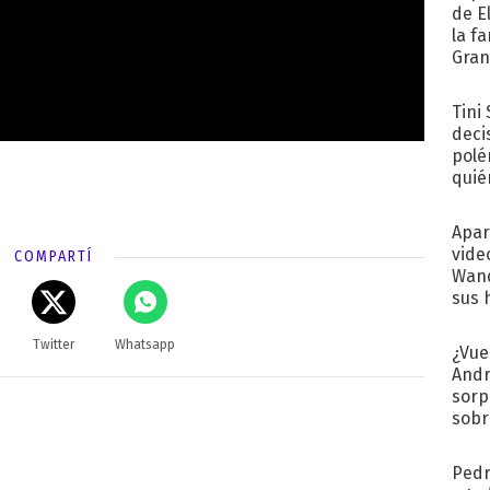
de E
la f
Gra
desa
Tini
deci
polé
quié
afue
Apar
vide
COMPARTÍ
Wand
sus 
Twitter
Whatsapp
¿Vue
Andr
sorp
sobr
regr
Pedr