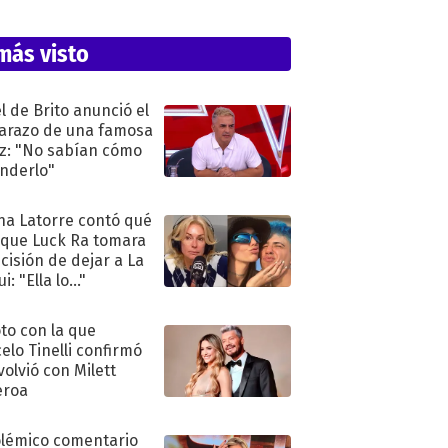
más visto
l de Brito anunció el
razo de una famosa
iz: "No sabían cómo
nderlo"
na Latorre contó qué
 que Luck Ra tomara
ecisión de dejar a La
i: "Ella lo..."
oto con la que
elo Tinelli confirmó
volvió con Milett
eroa
olémico comentario