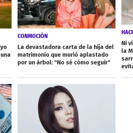
HAC
CONMOCIÓN
Ni v
ayo
La devastadora carta de la hija del
la M
 una
matrimonio que murió aplastado
sarr
por un árbol: "No sé cómo seguir"
evit