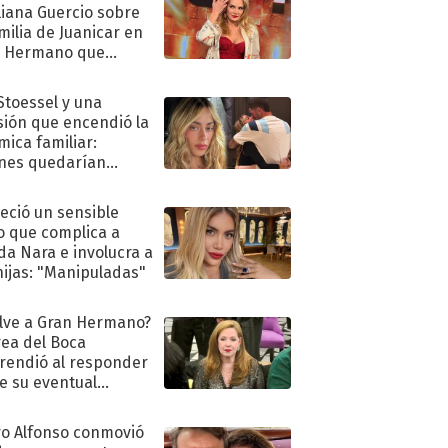
liana Guercio sobre
amilia de Juanicar en
n Hermano que
tó la furia en redes
 Stoessel y una
sión que encendió la
mica familiar:
nes quedarían
ra de su boda
eció un sensible
o que complica a
a Nara e involucra a
hijas: "Manipuladas"
lve a Gran Hermano?
ea del Boca
rendió al responder
e su eventual
eso al reality
o Alfonso conmovió