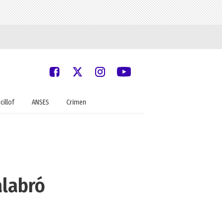
cillof
ANSES
Crimen
alabró