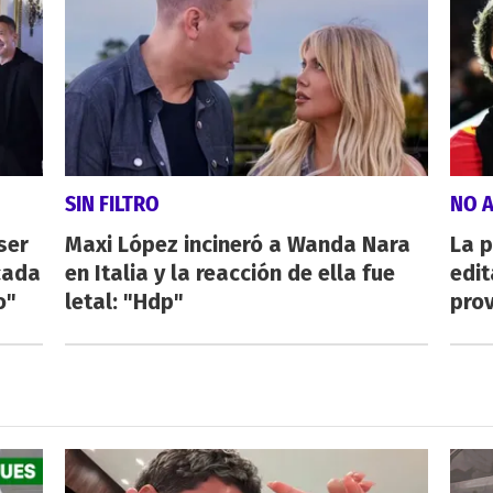
SIN FILTRO
NO A
ser
Maxi López incineró a Wanda Nara
La p
cada
en Italia y la reacción de ella fue
edi
o"
letal: "Hdp"
pro