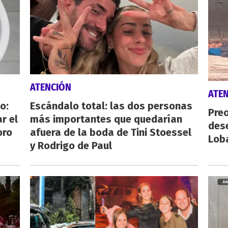
ATENCIÓN
ATE
o:
Escándalo total: las dos personas
Preo
r el
más importantes que quedarían
des
oro
afuera de la boda de Tini Stoessel
Lob
y Rodrigo de Paul