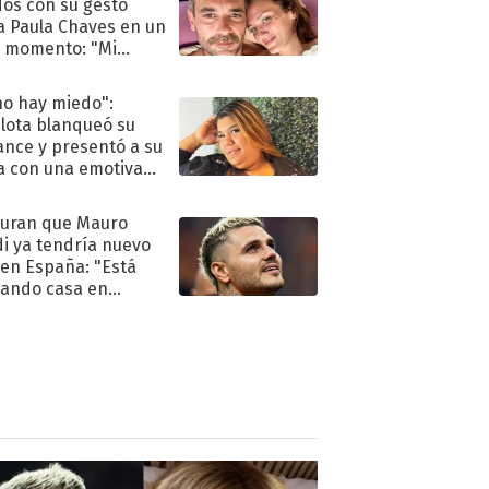
dos con su gesto
a Paula Chaves en un
 momento: "Mi
mpañante
péutico"
no hay miedo":
lota blanqueó su
nce y presentó a su
a con una emotiva
aración de amor
uran que Mauro
di ya tendría nuevo
 en España: "Está
ando casa en
id"