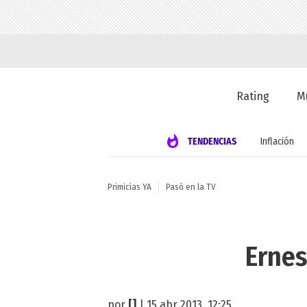
Rating
M
TENDENCIAS
Inflación
Primicias YA
Pasó en la TV
Ernes
por
[]
| 15 abr 2013, 12:25