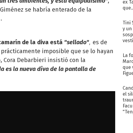
un tres ambientes, y está equipadísimo"
,
ex T
que..
a Giménez se habría enterado de la
.
Tini 
y un
sosp
vest
camarín de la diva está
"sellado"
es de
,
es prácticamente imposible que se lo hayan
La f
Cora Debarbieri insistió con la
Marc
que 
 es la nueva diva de la pantalla de
Figu
Cand
el si
trau
Facu
"Teng