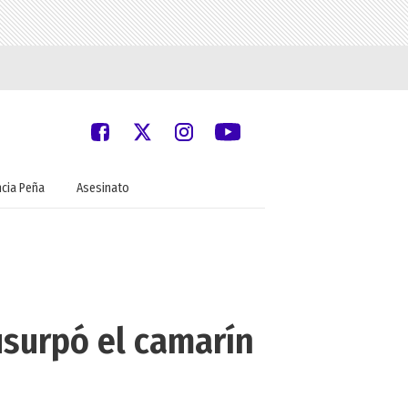
ncia Peña
Asesinato
usurpó el camarín