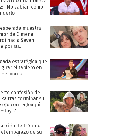
razo de una famosa
iz: "No sabían cómo
nderlo"
nesperada muestra
mor de Gimena
rdi hacia Seven
e por su
pleaños
ugada estratégica que
 girar el tablero en
n Hermano
uerte confesión de
 Ra tras terminar su
azgo con La Joaqui:
stoy..."
eacción de L-Gante
 el embarazo de su