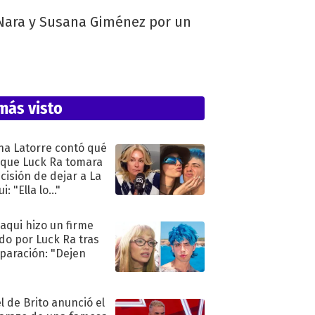
 Nara y Susana Giménez por un
más visto
na Latorre contó qué
 que Luck Ra tomara
ecisión de dejar a La
i: "Ella lo..."
oaqui hizo un firme
do por Luck Ra tras
eparación: "Dejen
"
l de Brito anunció el