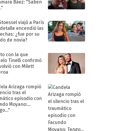
amara Báez: "Saben
."
Stoessel viajó a París
 detalle encendió las
echas: ¿fue por su
ido de novia?
oto con la que
elo Tinelli confirmó
volvió con Milett
eroa
ela Arizaga rompió
lencio tras el
mático episodio con
ndo Moyano:
o..."