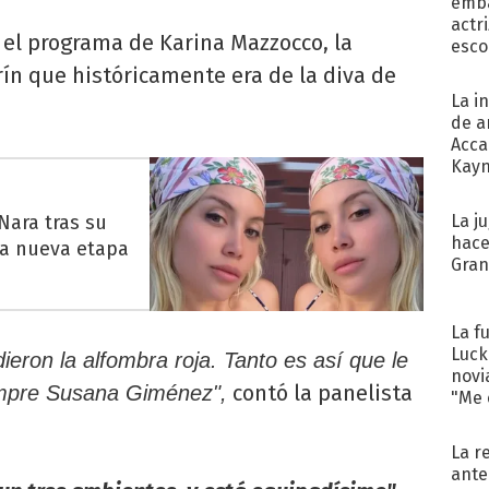
emba
actr
 el programa de Karina Mazzocco, la
esco
ín que históricamente era de la diva de
La i
de a
Acca
Kayn
cum
Nara tras su
La j
hace
na nueva etapa
Gra
La f
Luck
ieron la alfombra roja. Tanto es así que le
novi
contó la panelista
iempre Susana Giménez",
"Me e
La r
ante