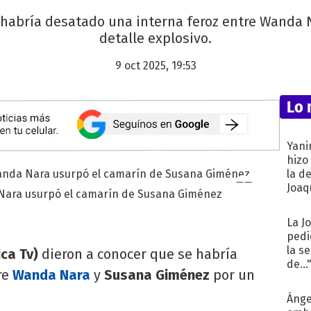
e habría desatado una interna feroz entre Wanda
detalle explosivo.
9 oct 2025, 19:53
Lo 
Yani
hizo
la d
Joaqu
 Nara usurpó el camarín de Susana Giménez
La J
pedi
la s
ca Tv)
dieron a conocer que se habría
de...
re
Wanda Nara
y
Susana Giménez
por un
Ánge