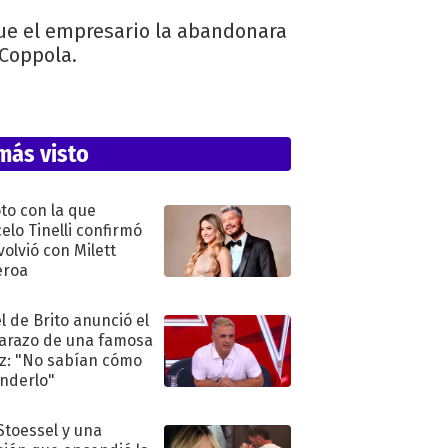
ue el empresario la abandonara
 Coppola.
más visto
oto con la que
elo Tinelli confirmó
volvió con Milett
eroa
l de Brito anunció el
razo de una famosa
iz: "No sabían cómo
nderlo"
 Stoessel y una