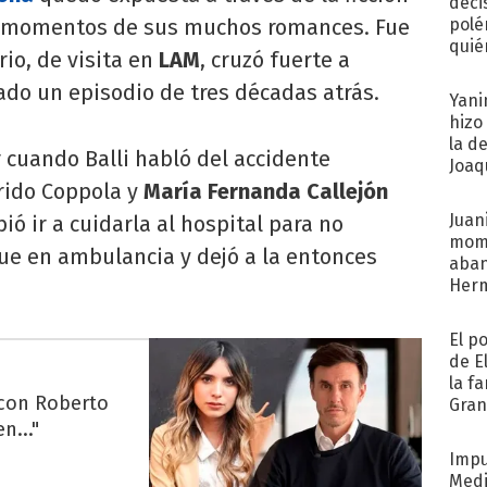
deci
os momentos de sus muchos romances. Fue
polé
quié
io, de visita en
LAM
, cruzó fuerte a
afue
ado un episodio de tres décadas atrás.
Yani
hizo
la d
 cuando Balli habló del accidente
Joaqu
rido Coppola y
María Fernanda Callejón
Juani
ó ir a cuidarla al hospital para no
mome
ue en ambulancia y dejó a la entonces
aba
Her
recib
El p
de E
la f
 con Roberto
Gra
desa
n..."
Impu
Medi