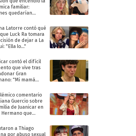
sión que encendió la
mica familiar:
nes quedarían
ra de su boda
na Latorre contó qué
 que Luck Ra tomara
ecisión de dejar a La
i: "Ella lo..."
car contó el difícil
nto que vive tras
ndonar Gran
mano: "Mi mamá
ió..."
olémico comentario
liana Guercio sobre
amilia de Juanicar en
n Hermano que
tó la furia en redes
taron a Thiago
na por abuso sexual