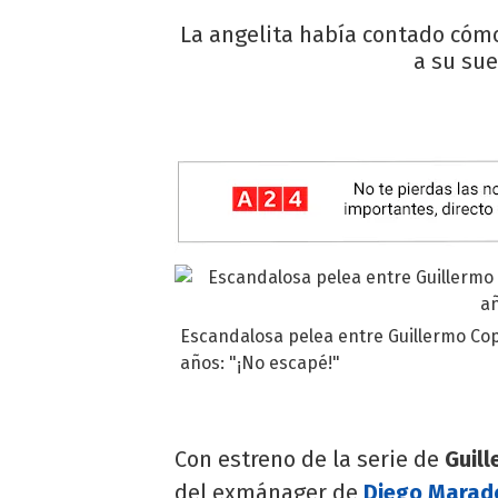
La angelita había contado cóm
a su sue
Escandalosa pelea entre Guillermo Cop
años: "¡No escapé!"
Con estreno de la serie de
Guil
del exmánager de
Diego Mara