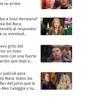
ra su prima
lve a Gran Hermano?
ea del Boca
rendió al responder
e su eventual
eso al reality
uevo grito del
rior en Gran
ano con una fuerte
ación que dejó a
oya en shock:
idora"
s judicial para
a Nara: todos los
les del juicio que le
 Alex Caniggia y sus
imos pasos