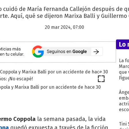
o cuidó de María Fernanda Callejón después de q
rte. Aquí, qué se dijeron Marixa Balli y Guillermo
20 mar 2024, 07:00
Lo 
La f
Marc
que 
Figu
pola y Marixa Balli por un accidente de hace 30
Ánge
emba
actr
esco
lermo Coppola
la semana pasada, la vida
Tini
dona
quedó expuesta a través de la ficción