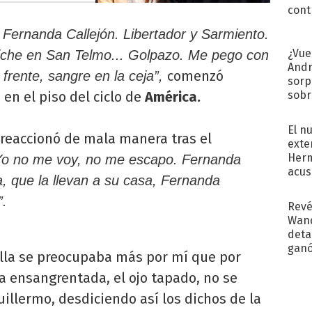
cont
 Fernanda Callejón. Libertador y Sarmiento.
¿Vue
iche en San Telmo... Golpazo. Me pego con
Andr
comenzó
a frente, sangre en la ceja”,
sorp
sobr
en el piso del ciclo de
América.
regr
El n
 reaccionó de mala manera tras el
exte
Herm
Yo no me voy, no me escapo. Fernanda
acus
, que la llevan a su casa, Fernanda
Pinc
"Tra
”.
Revé
Wand
detal
ganó
 Ella se preocupaba más por mí que por
próx
ra ensangrentada, el ojo tapado, no se
Guillermo, desdiciendo así los dichos de la