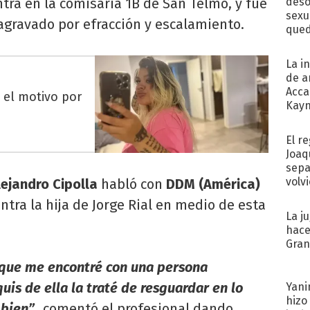
tra en la comisaría 1B de San Telmo, y fue
deso
sexu
agravado por efracción y escalamiento.
qued
La i
de a
Acca
 el motivo por
Kayn
cum
El r
Joaq
sepa
volv
lejandro Cipolla
habló con
DDM (América)
ntra la hija de Jorge Rial en medio de esta
La j
hace
Gra
rque me encontré con una persona
is de ella la traté de resguardar en lo
Yani
hizo
 bien”
comentó el profesional dando
,