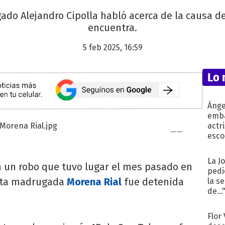
ado Alejandro Cipolla habló acerca de la causa d
encuentra.
5 feb 2025, 16:59
Lo 
Ánge
emba
actr
esco
La J
 un robo que tuvo lugar el mes pasado en
pedi
esta madrugada
Morena Rial
fue detenida
la s
de...
Flor