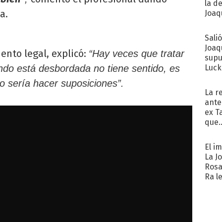
la d
a.
Joaqu
Sali
Joaq
ento legal, explicó:
“Hay veces que tratar
supu
Luck
ndo está desbordada no tiene sentido, es
o sería hacer suposiciones”.
La r
ante
ex T
que..
El i
La J
Rosa
Ra l