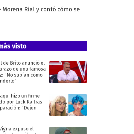
e Morena Rial y contó cómo se
más visto
l de Brito anunció el
razo de una famosa
iz: "No sabían cómo
nderlo"
oaqui hizo un firme
do por Luck Ra tras
eparación: "Dejen
"
 Vigna expuso el