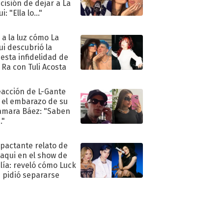
ecisión de dejar a La
i: "Ella lo..."
ó a la luz cómo La
ui descubrió la
esta infidelidad de
 Ra con Tuli Acosta
eacción de L-Gante
 el embarazo de su
amara Báez: "Saben
."
mpactante relato de
oaqui en el show de
lía: reveló cómo Luck
e pidió separarse