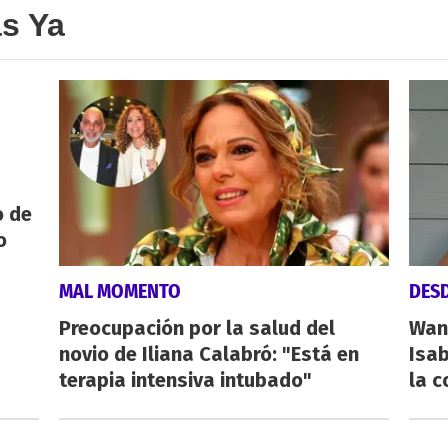
as Ya
o de
o
MAL MOMENTO
DESD
Preocupación por la salud del
Wan
novio de Iliana Calabró: "Está en
Isab
terapia intensiva intubado"
la 