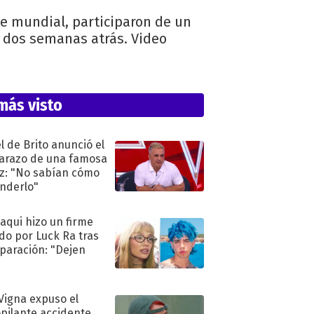
rte mundial, participaron de un
os dos semanas atrás. Video
más visto
l de Brito anunció el
razo de una famosa
iz: "No sabían cómo
nderlo"
oaqui hizo un firme
do por Luck Ra tras
eparación: "Dejen
"
 Vigna expuso el
pilante accidente