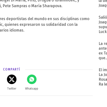
ngel Di María, Pirlo, Drogba o Ibrahimovic, y
la d
Joaqu
i, Pete Sampras o María Sharapova.
Sali
es deportistas del mundo en sus disciplinas como
Joaq
ic, quienes expresaron su solidaridad con la
supu
varios idiomas.
Luck
La r
ante
ex T
que..
COMPARTÍ
El i
La J
Rosa
Ra l
Twitter
Whatsapp