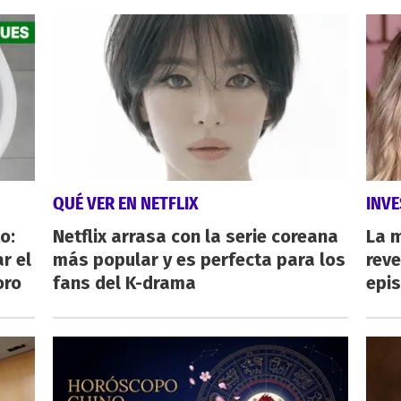
QUÉ VER EN NETFLIX
INVE
o:
Netflix arrasa con la serie coreana
La 
r el
más popular y es perfecta para los
reve
oro
fans del K-drama
epi