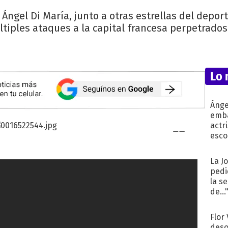
 Ángel Di María, junto a otras estrellas del depo
ltiples ataques a la capital francesa perpetrad
Lo 
Ánge
emba
actr
esco
La J
pedi
la s
de...
Flor
deso