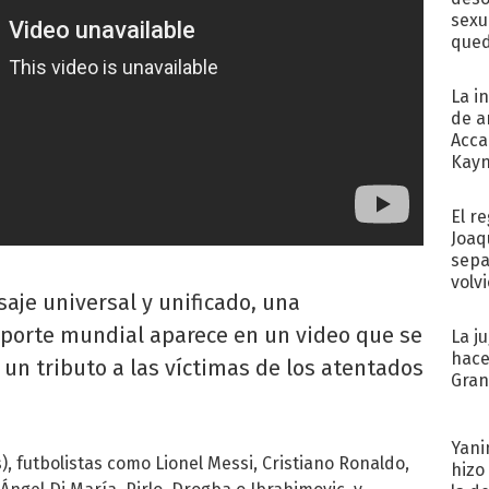
sexu
qued
La i
de a
Acca
Kayn
cum
El r
Joaq
sepa
volv
aje universal y unificado, una
deporte mundial aparece en un video que se
La j
hace
 un tributo a las víctimas de los atentados
Gra
Yani
s), futbolistas como Lionel Messi, Cristiano Ronaldo,
hizo