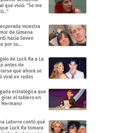
al que vivió: "Se me
ó..."
nesperada muestra
mor de Gimena
rdi hacia Seven
e por su
pleaños
egalo de Luck Ra a La
ui antes de
rarse que ahora se
ió viral en redes
ugada estratégica que
 girar el tablero en
n Hermano
na Latorre contó qué
 que Luck Ra tomara