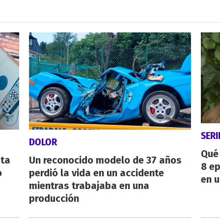
SERI
DOLOR
Qué 
sta
Un reconocido modelo de 37 años
8 ep
o
perdió la vida en un accidente
en u
mientras trabajaba en una
producción