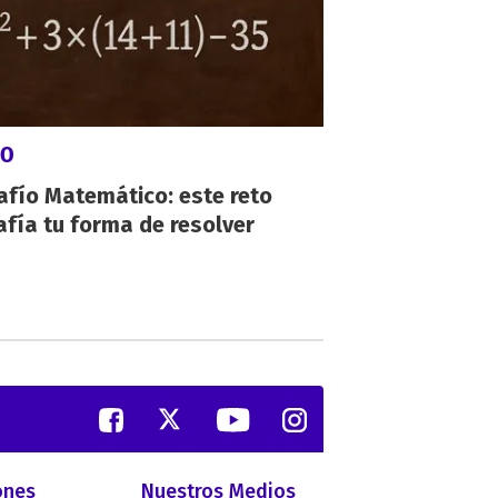
GO
afío Matemático: este reto
fía tu forma de resolver
ones
Nuestros Medios