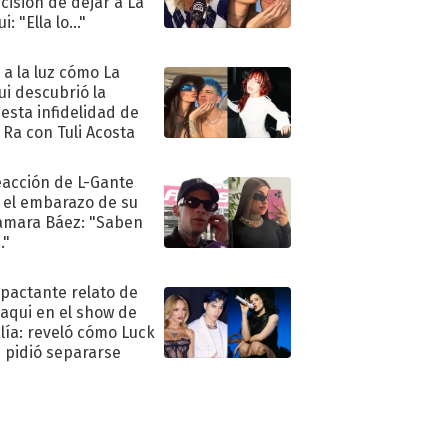
ecisión de dejar a La
i: "Ella lo..."
ó a la luz cómo La
ui descubrió la
esta infidelidad de
 Ra con Tuli Acosta
eacción de L-Gante
 el embarazo de su
amara Báez: "Saben
."
mpactante relato de
oaqui en el show de
lía: reveló cómo Luck
e pidió separarse