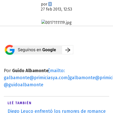
por
[]
27 feb 2013, 12:53
Por
Guido Albamonte
[mailto:
galbamonte@primiciasya.com
]
galbamonte@primic
@guidoalbamonte
LEÉ TAMBIÉN
Diego Leuco enfrentó los rumores de romance