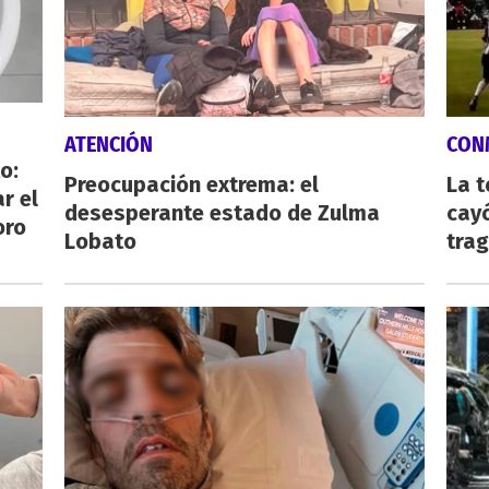
ATENCIÓN
CON
o:
Preocupación extrema: el
La 
r el
desesperante estado de Zulma
cayó
oro
Lobato
tra