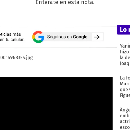
Enterate en esta nota.
Lo 
Yani
hizo
la d
Joaqu
La f
Marc
que 
Figu
Ánge
emba
actr
esco