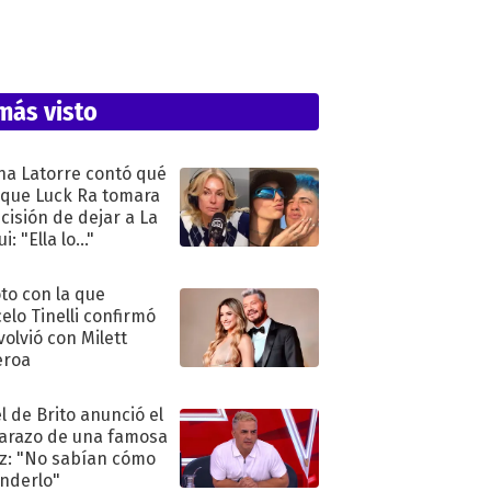
más visto
na Latorre contó qué
 que Luck Ra tomara
ecisión de dejar a La
i: "Ella lo..."
oto con la que
elo Tinelli confirmó
volvió con Milett
eroa
l de Brito anunció el
razo de una famosa
iz: "No sabían cómo
nderlo"