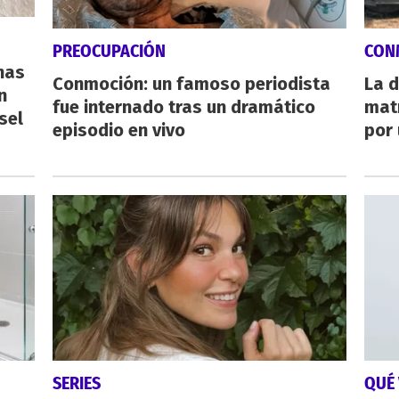
PREOCUPACIÓN
CON
nas
Conmoción: un famoso periodista
La d
n
fue internado tras un dramático
mat
sel
episodio en vivo
por 
SERIES
QUÉ 