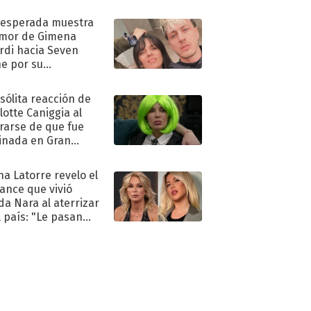
nesperada muestra
mor de Gimena
rdi hacia Seven
e por su
pleaños
nsólita reacción de
lotte Caniggia al
rarse de que fue
inada en Gran
mano
na Latorre revelo el
ance que vivió
a Nara al aterrizar
l país: "Le pasan
s"