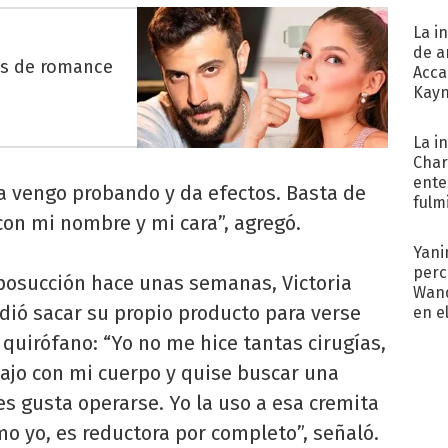
La i
de a
es de romance
Acca
Kayn
cum
La i
Char
ente
la vengo probando y da efectos. Basta de
fulm
con mi nombre y mi cara”, agregó.
Her
Yani
perc
iposucción hace unas semanas, Victoria
Wand
idió sacar su propio producto para verse
en e
toda
 quirófano: “Yo no me hice tantas cirugías,
bajo con mi cuerpo y quise buscar una
es gusta operarse. Yo la uso a esa cremita
o yo, es reductora por completo”, señaló.