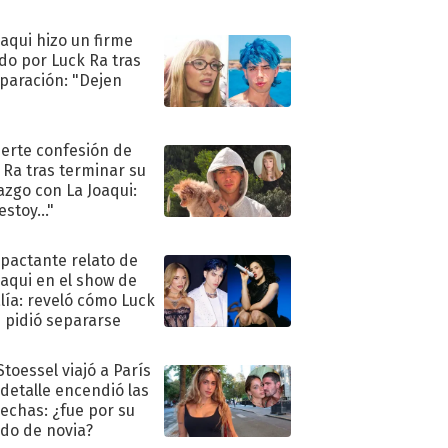
oaqui hizo un firme
do por Luck Ra tras
eparación: "Dejen
"
uerte confesión de
 Ra tras terminar su
azgo con La Joaqui:
stoy..."
mpactante relato de
oaqui en el show de
lía: reveló cómo Luck
e pidió separarse
Stoessel viajó a París
 detalle encendió las
echas: ¿fue por su
ido de novia?