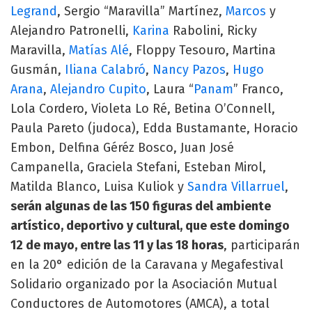
Legrand
, Sergio “Maravilla” Martínez,
Marcos
y
Alejandro Patronelli,
Karina
Rabolini, Ricky
Maravilla,
Matías Alé
, Floppy Tesouro, Martina
Gusmán,
Iliana Calabró
,
Nancy Pazos
,
Hugo
Arana
,
Alejandro Cupito
, Laura “
Panam
” Franco,
Lola Cordero, Violeta Lo Ré, Betina O’Connell,
Paula Pareto (judoca), Edda Bustamante, Horacio
Embon, Delfina Géréz Bosco, Juan José
Campanella, Graciela Stefani, Esteban Mirol,
Matilda Blanco, Luisa Kuliok y
Sandra Villarruel
,
serán algunas de las 150 figuras del ambiente
artístico, deportivo y cultural, que este domingo
12 de mayo, entre las 11 y las 18 horas
, participarán
en la 20° edición de la Caravana y Megafestival
Solidario organizado por la Asociación Mutual
Conductores de Automotores (AMCA), a total