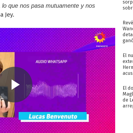
sorp
a lo que nos pasa mutuamente y nos
sobr
regr
a Jey.
Revé
Wand
detal
ganó
próx
El n
exte
Herm
acus
Pinc
"Tra
El d
Magl
de L
arre