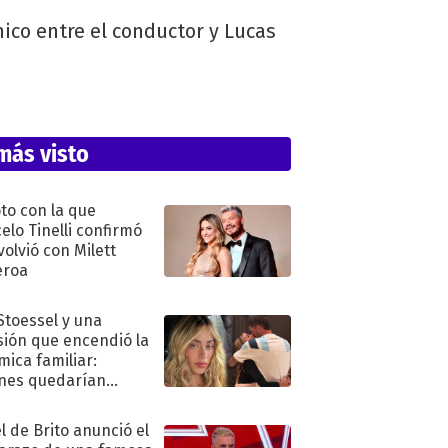
ico entre el conductor y Lucas
más visto
oto con la que
elo Tinelli confirmó
volvió con Milett
eroa
 Stoessel y una
sión que encendió la
mica familiar:
nes quedarían
ra de su boda
l de Brito anunció el