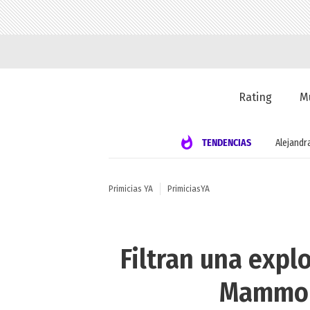
Rating
M
TENDENCIAS
Alejandr
Primicias YA
PrimiciasYA
Filtran una expl
Mammon: