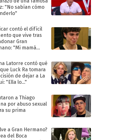
razo de una famosa
iz: "No sabían cómo
nderlo"
car contó el difícil
nto que vive tras
ndonar Gran
mano: "Mi mamá
ió..."
na Latorre contó qué
 que Luck Ra tomara
ecisión de dejar a La
i: "Ella lo..."
taron a Thiago
na por abuso sexual
ra su prima
lve a Gran Hermano?
ea del Boca