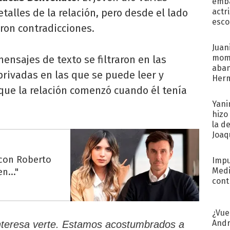
emba
talles de la relación, pero desde el lado
actr
esco
eron contradicciones.
Juani
mome
ensajes de texto se filtraron en las
aba
rivadas en las que se puede leer y
Her
recib
que la relación comenzó cuando él tenía
Yani
hizo
la d
Joaqu
 con Roberto
Impu
Medi
n..."
cont
¿Vue
Andr
interesa verte. Estamos acostumbrados a