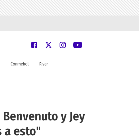
Conmebol
River
s Benvenuto y Jey
 a esto"