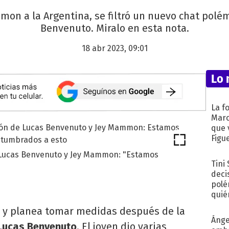
mon a la Argentina, se filtró un nuevo chat polém
Benvenuto. Miralo en esta nota.
18 abr 2023, 09:01
Lo 
La f
Marc
que 
Figu
e Lucas Benvenuto y Jey Mammon: "Estamos
Tini
deci
polé
quié
afue
s y planea tomar medidas después de la
Ánge
Lucas Benvenuto
. El joven dio varias