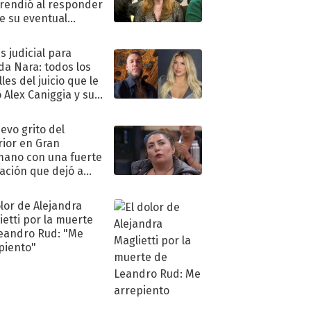
rendió al responder
e su eventual
eso al reality
s judicial para
a Nara: todos los
les del juicio que le
 Alex Caniggia y sus
imos pasos
uevo grito del
rior en Gran
ano con una fuerte
ación que dejó a
oya en shock:
idora"
olor de Alejandra
ietti por la muerte
eandro Rud: "Me
piento"