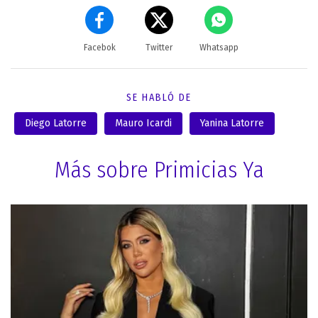
Facebok
Twitter
Whatsapp
SE HABLÓ DE
Diego Latorre
Mauro Icardi
Yanina Latorre
Más sobre Primicias Ya