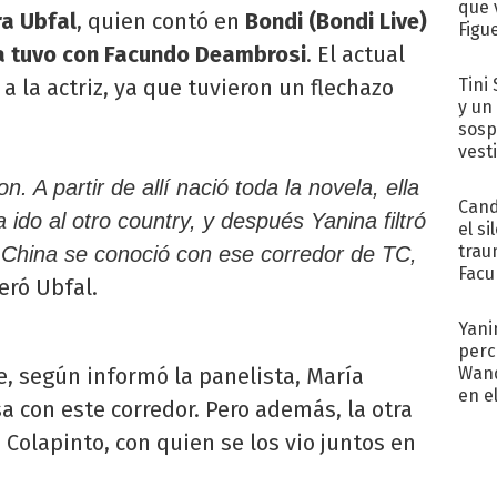
que 
ra Ubfal
, quien contó en
Bondi (Bondi Live)
Figu
na tuvo con Facundo Deambrosi
. El actual
Tini 
a la actriz, ya que tuvieron un flechazo
y un
sosp
vest
n. A partir de allí nació toda la novela, ella
Cand
 ido al otro country, y después Yanina filtró
el si
trau
a China se conoció con ese corredor de TC,
Facu
eró Ubfal.
"Teng
Yani
perc
Wand
, según informó la panelista, María
en e
a con este corredor. Pero además, la otra
toda
Colapinto, con quien se los vio juntos en