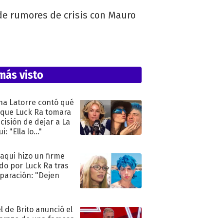
de rumores de crisis con Mauro
más visto
na Latorre contó qué
 que Luck Ra tomara
ecisión de dejar a La
i: "Ella lo..."
oaqui hizo un firme
do por Luck Ra tras
eparación: "Dejen
"
l de Brito anunció el