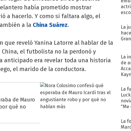
emba
 delantero había prometido mostrar
actr
esco
ó a hacerlo. Y como si faltara algo, el
también a la
China Suárez
.
La j
hace
Gra
n que reveló Yanina Latorre al hablar de la
a China, el futbolista no la perdonó y
La i
a anticipado era revelar toda una historia
de a
iego, el marido de la conductora.
Acca
Kayn
cum
La f
Luck
eraba de Mauro
novi
 por qué no
"Me e
La f
Marc