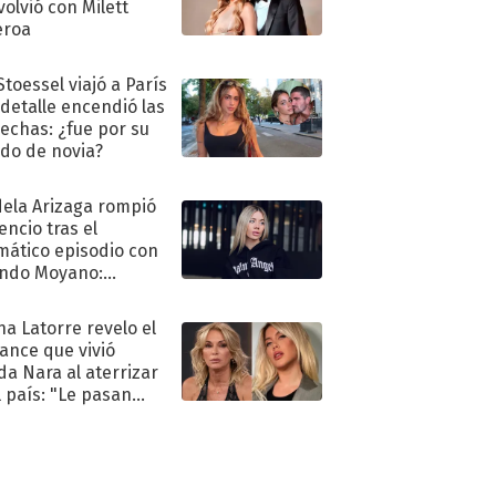
volvió con Milett
eroa
Stoessel viajó a París
 detalle encendió las
echas: ¿fue por su
ido de novia?
ela Arizaga rompió
lencio tras el
mático episodio con
ndo Moyano:
o..."
na Latorre revelo el
ance que vivió
a Nara al aterrizar
l país: "Le pasan
s"