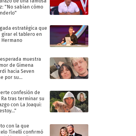
razo de una famosa
iz: "No sabían cómo
nderlo"
ugada estratégica que
 girar el tablero en
n Hermano
nesperada muestra
mor de Gimena
rdi hacia Seven
e por su
pleaños
uerte confesión de
 Ra tras terminar su
azgo con La Joaqui:
stoy..."
oto con la que
elo Tinelli confirmó