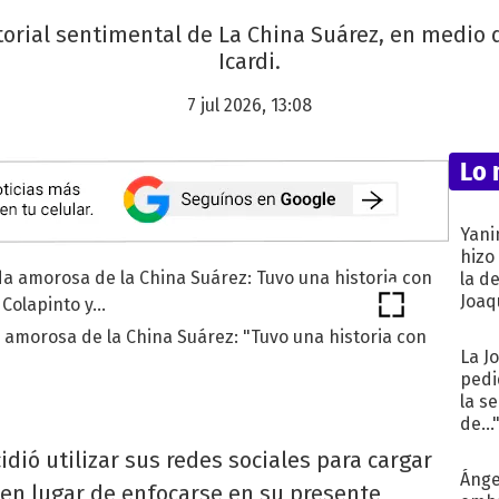
storial sentimental de La China Suárez, en medio 
Icardi.
7 jul 2026, 13:08
Lo 
Yani
hizo
la d
Joaqu
 amorosa de la China Suárez: "Tuvo una historia con
La J
pedi
la s
de...
idió utilizar sus redes sociales para cargar
Ánge
 en lugar de enfocarse en su presente