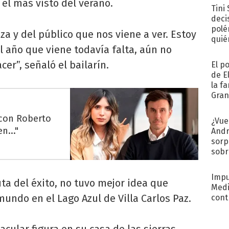
el más visto del verano.
Tini
deci
polé
 y del público que nos viene a ver. Estoy
quié
 año que viene todavía falta, aún no
afue
r”, señaló el bailarín.
El p
de E
la f
Gra
desa
 con Roberto
¿Vue
n..."
Andr
sorp
sobr
regr
Impu
uta del éxito, no tuvo mejor idea que
Medi
mundo en el Lago Azul de Villa Carlos Paz.
cont
cular figura en su casa de las sierras