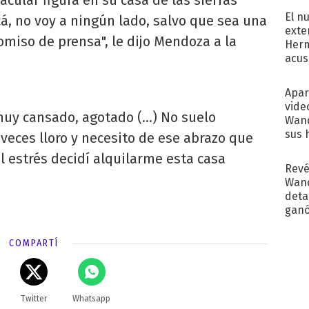
El n
cá, no voy a ningún lado, salvo que sea una
exte
miso de prensa", le dijo Mendoza a la
Herm
acus
Pinc
"Tra
Apar
vide
muy cansado, agotado (...) No suelo
Wand
sus 
veces lloro y necesito de ese abrazo que
l estrés decidí alquilarme esta casa
Revé
Wand
detal
ganó
próx
COMPARTÍ
Twitter
Whatsapp