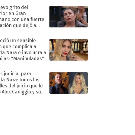
uevo grito del
rior en Gran
ano con una fuerte
ación que dejó a
oya en shock:
idora"
eció un sensible
o que complica a
a Nara e involucra a
hijas: "Manipuladas"
s judicial para
a Nara: todos los
les del juicio que le
 Alex Caniggia y sus
imos pasos