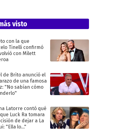
más visto
oto con la que
elo Tinelli confirmó
volvió con Milett
eroa
l de Brito anunció el
razo de una famosa
iz: "No sabían cómo
nderlo"
na Latorre contó qué
 que Luck Ra tomara
ecisión de dejar a La
i: "Ella lo..."