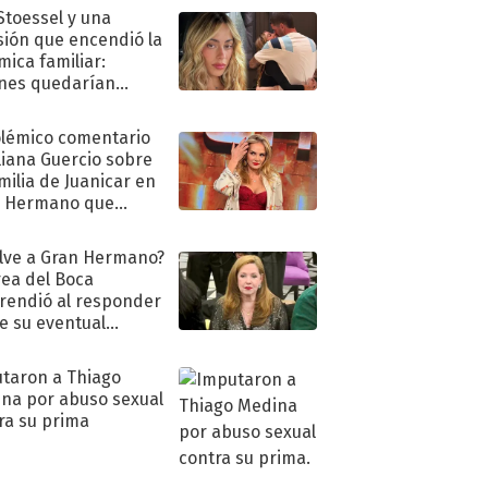
 Stoessel y una
sión que encendió la
mica familiar:
nes quedarían
ra de su boda
olémico comentario
liana Guercio sobre
amilia de Juanicar en
n Hermano que
tó la furia en redes
lve a Gran Hermano?
ea del Boca
rendió al responder
e su eventual
eso al reality
taron a Thiago
na por abuso sexual
ra su prima