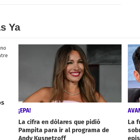
as Ya
os
¡EPA!
AVA
La cifra en dólares que pidió
La f
Pampita para ir al programa de
sob
Andy Kusnetzoff
epi