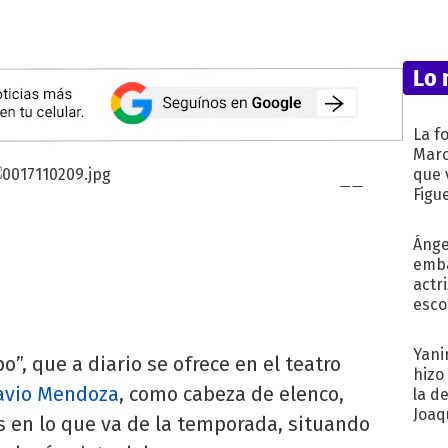
Lo 
La f
Marc
que 
Figu
Ánge
emba
actr
esco
Yani
”, que a diario se ofrece en el teatro
hizo
avio Mendoza
, como cabeza de elenco,
la d
Joaqu
s en lo que va de la temporada, situando